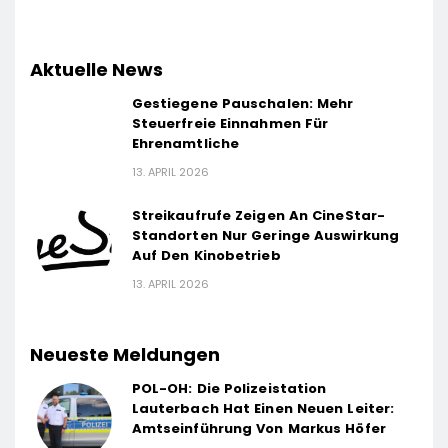
Aktuelle News
Gestiegene Pauschalen: Mehr
Steuerfreie Einnahmen Für
Ehrenamtliche
13. APRIL 2026
Streikaufrufe Zeigen An CineStar-
Standorten Nur Geringe Auswirkung
Auf Den Kinobetrieb
13. APRIL 2026
Neueste Meldungen
POL-OH: Die Polizeistation
Lauterbach Hat Einen Neuen Leiter:
Amtseinführung Von Markus Höfer