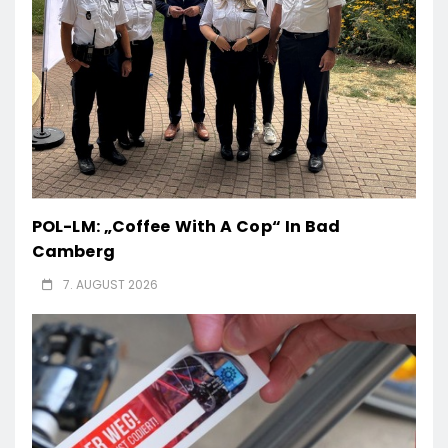
POL-LM: „Coffee With A Cop“ In Bad
Camberg
7. AUGUST 2026