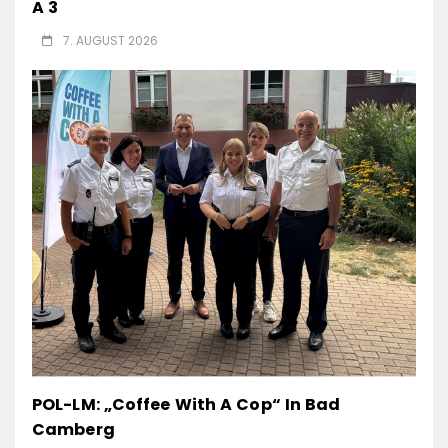
A 3
7. AUGUST 2026
POL-LM: „Coffee With A Cop“ In Bad
Camberg