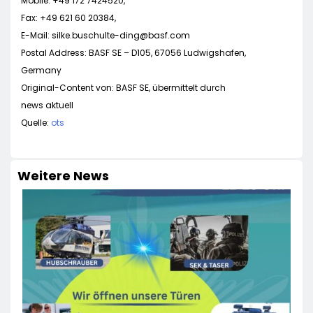
Mobile: +49 172 7424520,
Fax: +49 621 60 20384,
E-Mail:
silke.buschulte-ding@basf.com
Postal Address: BASF SE – D105, 67056 Ludwigshafen,
Germany
Original-Content von: BASF SE, übermittelt durch
news aktuell
Quelle:
ots
Weitere News