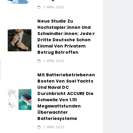
7. APRIL 2022
Neue Studie Zu
Hochstapler:innen Und
Schwindler:innen: Jede:r
Dritte Deutsche Schon
Einmal Von Privatem
Betrug Betroffen
7. APRIL 2022
Mit Batteriebetriebenen
Booten Von Soel Yachts
Und Naval DC
Durchbricht ACCURE Die
Schwelle Von 1.111
Megawattstunden
Überwachter
Batteriesysteme
7. APRIL 2022