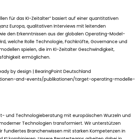
en für das KI-Zeitalter“ basiert auf einer quantitativen
nz Europa, qualitativen Interviews mit leitenden
ie den Erkenntnissen aus der globalen Operating-Model-
ird, welche Rolle Technologie, Fachkräfte, Governance und
dellen spielen, die im KI-Zeitalter Geschwindigkeit,
sfähigkeit ermöglichen.
-ready by design | BearingPoint Deutschland
tionen-and-events/publikationen/target-operating-modelle-
t- und Technologieberatung mit europäischen Wurzeln und
 moderner Technologien transformiert. Wir unterstützen
r fundiertes Branchenwissen mit starken Kompetenzen in
d KI kombinieren. Unsere Beraterteams arbeiten dabei in