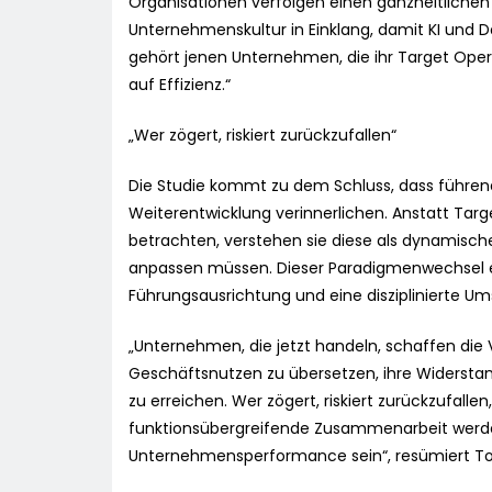
Organisationen verfolgen einen ganzheitlichen 
Unternehmenskultur in Einklang, damit KI und D
gehört jenen Unternehmen, die ihr Target Opera
auf Effizienz.“
„Wer zögert, riskiert zurückzufallen“
Die Studie kommt zu dem Schluss, dass führen
Weiterentwicklung verinnerlichen. Anstatt Targ
betrachten, verstehen sie diese als dynamisch
anpassen müssen. Dieser Paradigmenwechsel er
Führungsausrichtung und eine disziplinierte U
„Unternehmen, die jetzt handeln, schaffen die
Geschäftsnutzen zu übersetzen, ihre Widerstan
zu erreichen. Wer zögert, riskiert zurückzufall
funktionsübergreifende Zusammenarbeit werden
Unternehmensperformance sein“, resümiert Tob