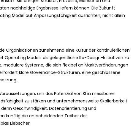
Ansatz. Sie bringen Struktur, Prozesse, Menschen und
aten nachhaltige Ergebnisse liefern können. Die Zukunft
ting Model auf Anpassungsfähigkeit ausrichten, nicht allein
de Organisationen zunehmend eine Kultur der kontinuierlichen
et Operating Models als gelegentliche Re-Design-Initiativen zu
e, modulare Systeme, die sich flexibel an Marktveränderungen
fordert klare Governance-Strukturen, eine geschlossene
msetzung.
 Voraussetzungen, um das Potenzial von KI in messbaren
dsfähigkeit zu stärken und unternehmensweite Skalierbarkeit
en, denn Geschwindigkeit, Datenorientierung und
 künftig die entscheidenden Treiber der
ias Liebscher.