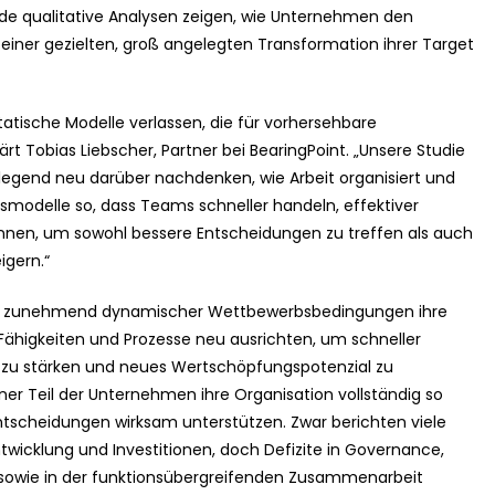
de qualitative Analysen zeigen, wie Unternehmen den
 einer gezielten, groß angelegten Transformation ihrer Target
tatische Modelle verlassen, die für vorhersehbare
 Tobias Liebscher, Partner bei BearingPoint. „Unsere Studie
legend neu darüber nachdenken, wie Arbeit organisiert und
nsmodelle so, dass Teams schneller handeln, effektiver
nnen, um sowohl bessere Entscheidungen zu treffen als auch
igern.“
hts zunehmend dynamischer Wettbewerbsbedingungen ihre
Fähigkeiten und Prozesse neu ausrichten, um schneller
t zu stärken und neues Wertschöpfungspotenzial zu
einer Teil der Unternehmen ihre Organisation vollständig so
Entscheidungen wirksam unterstützen. Zwar berichten viele
ntwicklung und Investitionen, doch Defizite in Governance,
g sowie in der funktionsübergreifenden Zusammenarbeit