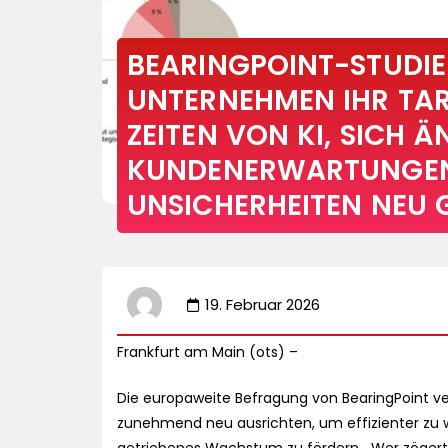
BEARINGPOINT-STUDIE 
UNTERNEHMEN IHR TAR
ZEITEN VON KI, SICH 
KUNDENERWARTUNGEN
UNSICHERHEITEN NEU 
19. Februar 2026
Frankfurt am Main (ots) –
Die europaweite Befragung von BearingPoint ve
zunehmend neu ausrichten, um effizienter zu 