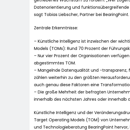
getriebenes Wachstum zu fördern. „Wer zögert, 
Datenorientierung und funktionsübergreifende
sagt Tobias Liebscher, Partner bei BearingPoint.
Zentrale Erkenntnisse:
– Künstliche Intelligenz ist inzwischen der wic
Models (TOMs): Rund 70 Prozent der Führungsk
– Nur vier Prozent der Organisationen verfügen 
abgestimmtes TOM.
– Mangelnde Datenqualität und -transparenz,
zählen weiterhin zu den größten Herausforderu
auch genau diese Faktoren eine Transformatio
– Die große Mehrheit der befragten Unternehm
innerhalb des nächsten Jahres oder innerhalb de
Künstliche Intelligenz und der Veränderungsd
Target Operating Models (TOM) von Unternehm
und Technologieberatung BearingPoint hervor, 