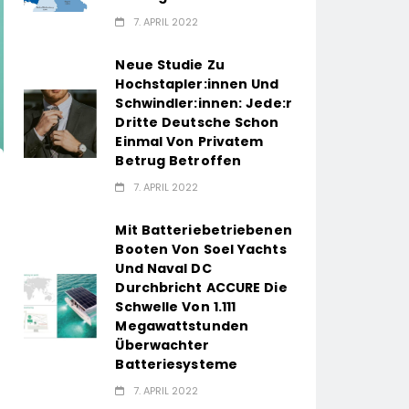
7. APRIL 2022
Neue Studie Zu
Hochstapler:innen Und
Schwindler:innen: Jede:r
Dritte Deutsche Schon
Einmal Von Privatem
Betrug Betroffen
7. APRIL 2022
Mit Batteriebetriebenen
Booten Von Soel Yachts
Und Naval DC
Durchbricht ACCURE Die
Schwelle Von 1.111
Megawattstunden
Überwachter
Batteriesysteme
7. APRIL 2022