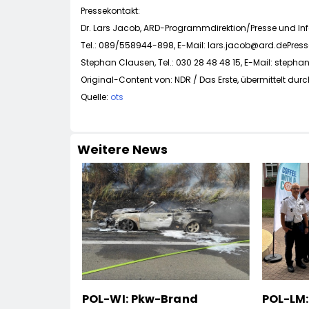
Pressekontakt:
Dr. Lars Jacob, ARD-Programmdirektion/Presse und In
Tel.: 089/558944-898, E-Mail:
lars.jacob@ard.dePres
Stephan Clausen, Tel.: 030 28 48 48 15, E-Mail:
stepha
Original-Content von: NDR / Das Erste, übermittelt durc
Quelle:
ots
Weitere News
POL-WI: Pkw-Brand
POL-LM: