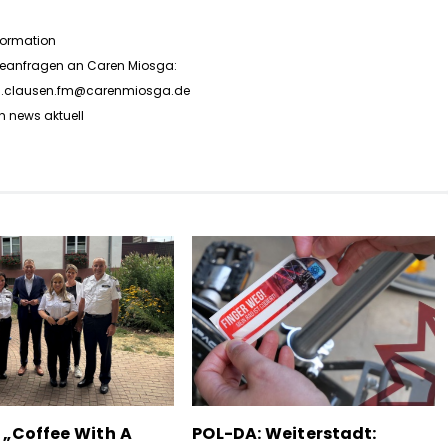
formation
seanfragen
an Caren Miosga:
n.clausen.fm@carenmiosga.de
h news aktuell
 „Coffee With A
POL-DA: Weiterstadt: