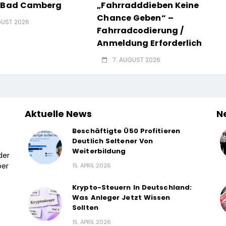
n Bad Camberg
„Fahrradddieben Keine
Chance Geben“ –
GUST 2026
Fahrradcodierung /
Anmeldung Erforderlich
7. AUGUST 2026
Aktuelle News
N
Beschäftigte Ü50 Profitieren
Deutlich Seltener Von
Weiterbildung
der
ber
15. APRIL 2026
Krypto-Steuern In Deutschland:
Was Anleger Jetzt Wissen
Sollten
15. APRIL 2026