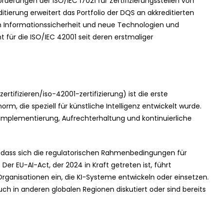
erungen der ISO/IEC 17021 für Zertifizierungsstellen von
ierung erweitert das Portfolio der DQS an akkreditierten
 Informationssicherheit und neue Technologien und
 für die ISO/IEC 42001 seit deren erstmaliger
tifizieren/iso-42001-zertifizierung) ist die erste
 die speziell für künstliche Intelligenz entwickelt wurde.
, Implementierung, Aufrechterhaltung und kontinuierliche
d, dass sich die regulatorischen Rahmenbedingungen für
 Der EU-AI-Act, der 2024 in Kraft getreten ist, führt
ganisationen ein, die KI-Systeme entwickeln oder einsetzen.
uch in anderen globalen Regionen diskutiert oder sind bereits