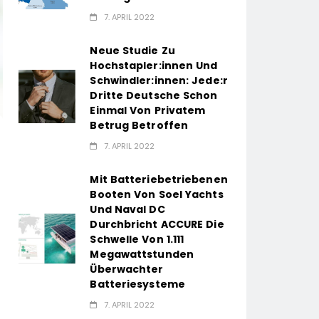
7. APRIL 2022
Neue Studie Zu
Hochstapler:innen Und
Schwindler:innen: Jede:r
Dritte Deutsche Schon
Einmal Von Privatem
Betrug Betroffen
7. APRIL 2022
Mit Batteriebetriebenen
Booten Von Soel Yachts
Und Naval DC
Durchbricht ACCURE Die
Schwelle Von 1.111
Megawattstunden
Überwachter
Batteriesysteme
7. APRIL 2022