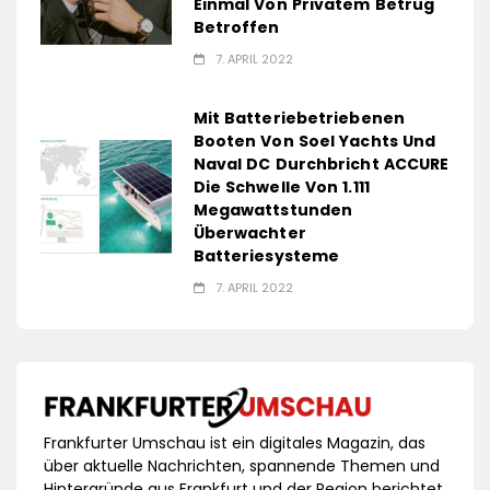
Einmal Von Privatem Betrug
Betroffen
7. APRIL 2022
Mit Batteriebetriebenen
Booten Von Soel Yachts Und
Naval DC Durchbricht ACCURE
Die Schwelle Von 1.111
Megawattstunden
Überwachter
Batteriesysteme
7. APRIL 2022
Frankfurter Umschau ist ein digitales Magazin, das
über aktuelle Nachrichten, spannende Themen und
Hintergründe aus Frankfurt und der Region berichtet.