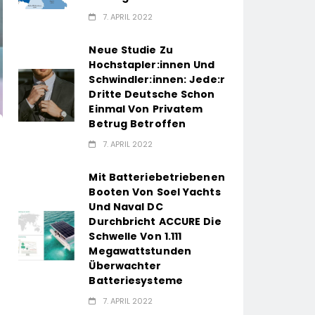
7. APRIL 2022
Neue Studie Zu
Hochstapler:innen Und
Schwindler:innen: Jede:r
Dritte Deutsche Schon
Einmal Von Privatem
Betrug Betroffen
7. APRIL 2022
Mit Batteriebetriebenen
Booten Von Soel Yachts
Und Naval DC
Durchbricht ACCURE Die
Schwelle Von 1.111
Megawattstunden
Überwachter
Batteriesysteme
7. APRIL 2022