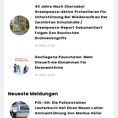
40 Jahre Nach Chornobyl:
Greenpeace-Aktive Protestieren Für
Unterstützung Bei Wiederaufbau Der
Zerstörten Schutzhülle /
Greenpeace-Report Dokumentiert
Folgen Des Russischen
Drohnenangriffs
14. APRIL 2026
Gestiegene Pauschalen: Mehr
Steuerfreie Einnahmen Für
Ehrenamtliche
13. APRIL 2026
Neueste Meldungen
POL-OH: Die Polizeistation
Lauterbach Hat Einen Neuen Leiter:
Amtseinführung Von Markus Höfer