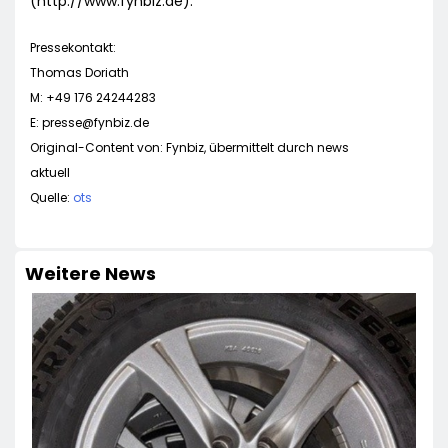
(http://www.fynbiz.de).
Pressekontakt:
Thomas Doriath
M: +49 176 24244283
E:
presse@fynbiz.de
Original-Content von: Fynbiz, übermittelt durch news
aktuell
Quelle:
ots
Weitere News