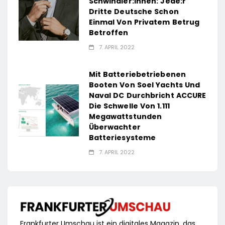
Schwindler:innen: Jede:r
Dritte Deutsche Schon
Einmal Von Privatem Betrug
Betroffen
7. APRIL 2022
Mit Batteriebetriebenen
Booten Von Soel Yachts Und
Naval DC Durchbricht ACCURE
Die Schwelle Von 1.111
Megawattstunden
Überwachter
Batteriesysteme
7. APRIL 2022
Frankfurter Umschau ist ein digitales Magazin, das