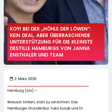
KOYI BEI DER „HÖHLE DER LÖWEN“:
KEIN DEAL, ABER ÜBERRASCHENDE
UNTERSTÜTZUNG FÜR DIE KLEINSTE
DESTILLE HAMBURGS VON JANNA
ENSTHALER UND TEAM
2. März 2026
Hamburg (ots) –
Bewusst trinken, statt zu verzichten: Das
Hamburger Gründerduo Yuka Suzuki und Dr.