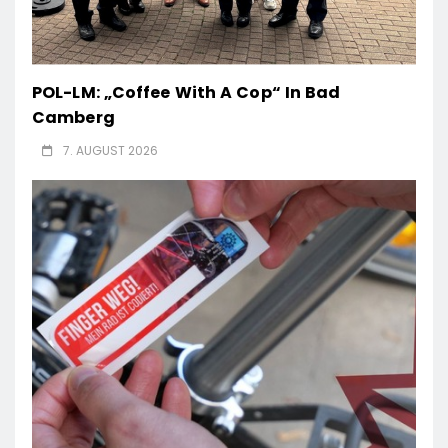
POL-LM: „Coffee With A Cop“ In Bad
Camberg
7. AUGUST 2026