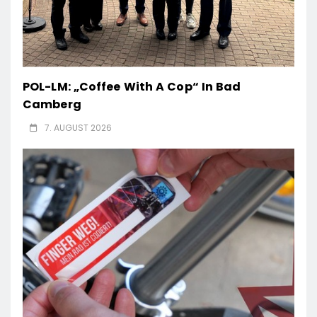
POL-LM: „Coffee With A Cop“ In Bad
Camberg
7. AUGUST 2026