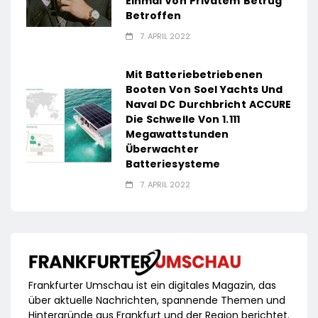
Einmal Von Privatem Betrug
Betroffen
7. APRIL 2022
Mit Batteriebetriebenen
Booten Von Soel Yachts Und
Naval DC Durchbricht ACCURE
Die Schwelle Von 1.111
Megawattstunden
Überwachter
Batteriesysteme
7. APRIL 2022
Frankfurter Umschau ist ein digitales Magazin, das
über aktuelle Nachrichten, spannende Themen und
Hintergründe aus Frankfurt und der Region berichtet.