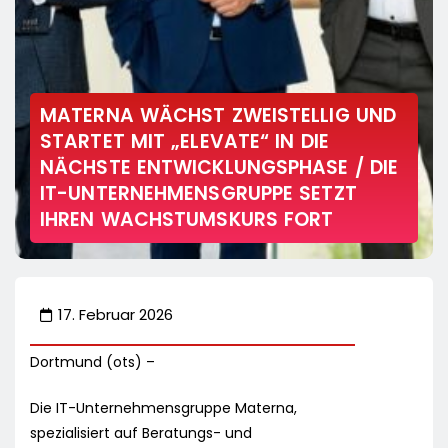
MATERNA WÄCHST ZWEISTELLIG UND
STARTET MIT „ELEVATE“ IN DIE
NÄCHSTE ENTWICKLUNGSPHASE / DIE
IT-UNTERNEHMENSGRUPPE SETZT
IHREN WACHSTUMSKURS FORT
17. Februar 2026
Dortmund (ots) –
Die IT-Unternehmensgruppe Materna,
spezialisiert auf Beratungs- und