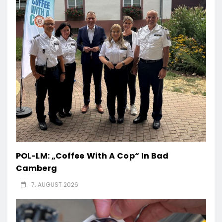
POL-LM: „Coffee With A Cop“ In Bad
Camberg
7. AUGUST 2026