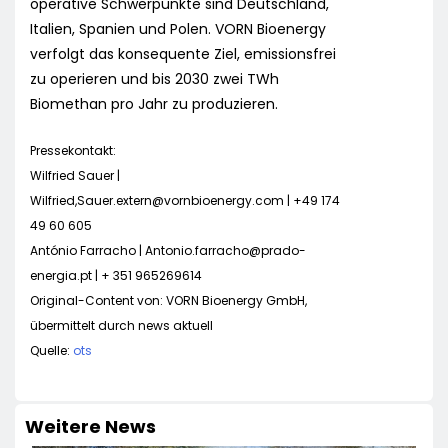
operative Schwerpunkte sind Deutschland,
Italien, Spanien und Polen. VORN Bioenergy
verfolgt das konsequente Ziel, emissionsfrei
zu operieren und bis 2030 zwei TWh
Biomethan pro Jahr zu produzieren.
Pressekontakt:
Wilfried Sauer |
Wilfried,
Sauer.extern@vornbioenergy.com
| +49 174
49 60 605
António Farracho |
Antonio.farracho@prado-
energia.pt
| + 351 965269614
Original-Content von: VORN Bioenergy GmbH,
übermittelt durch news aktuell
Quelle:
ots
Weitere News