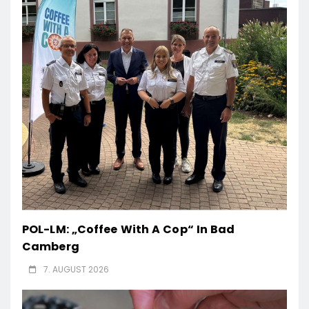
POL-LM: „Coffee With A Cop“ In Bad
Camberg
7. AUGUST 2026