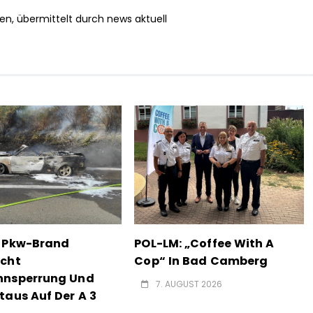
en, übermittelt durch news aktuell
: Pkw-Brand
POL-LM: „Coffee With A
acht
Cop“ In Bad Camberg
hnsperrung Und
7. AUGUST 2026
taus Auf Der A 3