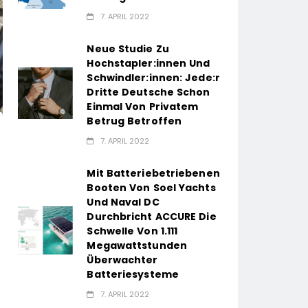
7. APRIL 2022
Neue Studie Zu
Hochstapler:innen Und
Schwindler:innen: Jede:r
Dritte Deutsche Schon
Einmal Von Privatem
Betrug Betroffen
7. APRIL 2022
Mit Batteriebetriebenen
Booten Von Soel Yachts
Und Naval DC
Durchbricht ACCURE Die
Schwelle Von 1.111
Megawattstunden
Überwachter
Batteriesysteme
7. APRIL 2022