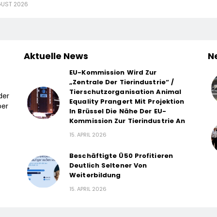
GUST 2026
Aktuelle News
N
EU-Kommission Wird Zur
„Zentrale Der Tierindustrie“ /
Tierschutzorganisation Animal
der
Equality Prangert Mit Projektion
ber
In Brüssel Die Nähe Der EU-
Kommission Zur Tierindustrie An
15. APRIL 2026
Beschäftigte Ü50 Profitieren
Deutlich Seltener Von
Weiterbildung
15. APRIL 2026