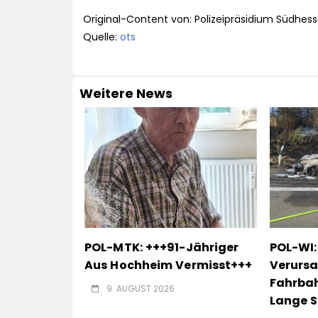
Original-Content von: Polizeipräsidium Südhess
Quelle:
ots
Weitere News
POL-MTK: +++91-Jähriger
POL-WI
Aus Hochheim Vermisst+++
Verurs
Fahrba
9. AUGUST 2026
Lange S