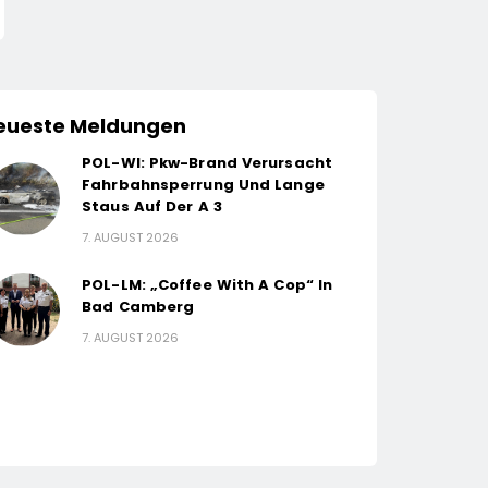
eueste Meldungen
POL-WI: Pkw-Brand Verursacht
Fahrbahnsperrung Und Lange
Staus Auf Der A 3
7. AUGUST 2026
POL-LM: „Coffee With A Cop“ In
Bad Camberg
7. AUGUST 2026