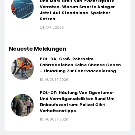
Und Mark Breit Von PVMarktplatz
Verraten, Warum Smarte Anleger
Jetzt Auf Standalone-Speicher
Setzen
24. APRIL 2026
Neueste Meldungen
POL-DA: Groß-Rohrheim:
Fahrraddieben Keine Chance Geben
– Einladung Zur Fahrradcodierung
10. AUGUST 2026
POL-OF: Häufung Von Eigentums-
Und Vermögensdelikten Rund Um
Einkaufszentrum: Polizei Gibt
Verhaltenstipps
10. AUGUST 2026