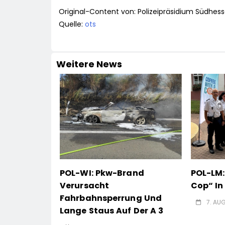
Original-Content von: Polizeipräsidium Südhess
Quelle:
ots
Weitere News
POL-WI: Pkw-Brand
POL-LM:
Verursacht
Cop“ I
Fahrbahnsperrung Und
7. AU
Lange Staus Auf Der A 3