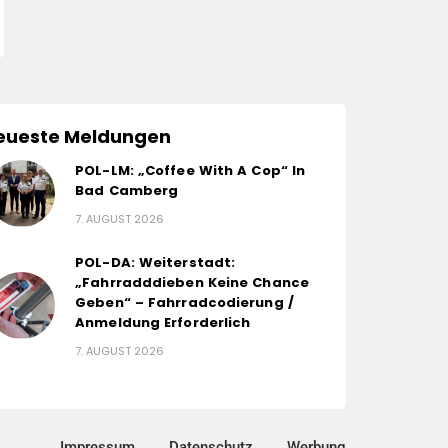
eueste Meldungen
POL-LM: „Coffee With A Cop“ In
Bad Camberg
7. AUGUST 2026
POL-DA: Weiterstadt:
„Fahrradddieben Keine Chance
Geben“ – Fahrradcodierung /
Anmeldung Erforderlich
7. AUGUST 2026
Impressum
Datenschutz
Werbung