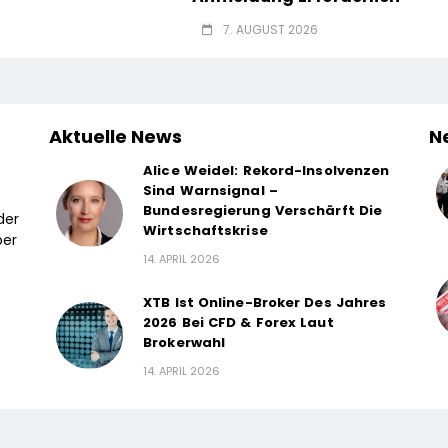
7. AUGUST 2026
Aktuelle News
N
Alice Weidel: Rekord-Insolvenzen
Sind Warnsignal –
Bundesregierung Verschärft Die
der
Wirtschaftskrise
ber
14. APRIL 2026
XTB Ist Online-Broker Des Jahres
2026 Bei CFD & Forex Laut
Brokerwahl
14. APRIL 2026