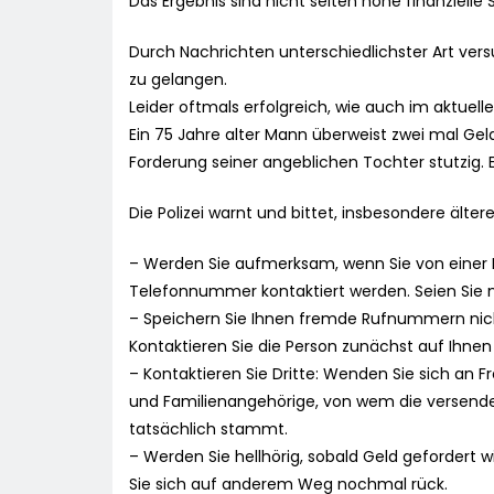
Das Ergebnis sind nicht selten hohe finanzielle
Durch Nachrichten unterschiedlichster Art ve
zu gelangen.
Leider oftmals erfolgreich, wie auch im aktuelle
Ein 75 Jahre alter Mann überweist zwei mal Gel
Forderung seiner angeblichen Tochter stutzig. 
Die Polizei warnt und bittet, insbesondere älter
– Werden Sie aufmerksam, wenn Sie von einer
Telefonnummer kontaktiert werden. Seien Sie n
– Speichern Sie Ihnen fremde Rufnummern nic
Kontaktieren Sie die Person zunächst auf Ihne
– Kontaktieren Sie Dritte: Wenden Sie sich an 
und Familienangehörige, von wem die versend
tatsächlich stammt.
– Werden Sie hellhörig, sobald Geld gefordert w
Sie sich auf anderem Weg nochmal rück.