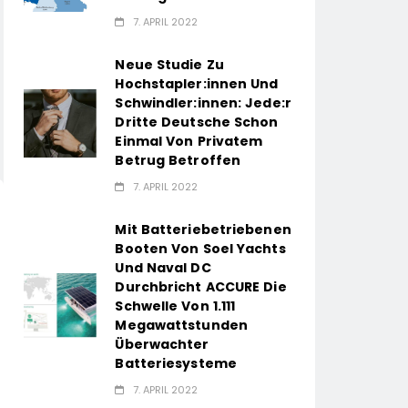
7. APRIL 2022
Neue Studie Zu
Hochstapler:innen Und
Schwindler:innen: Jede:r
Dritte Deutsche Schon
Einmal Von Privatem
Betrug Betroffen
7. APRIL 2022
Mit Batteriebetriebenen
Booten Von Soel Yachts
Und Naval DC
Durchbricht ACCURE Die
Schwelle Von 1.111
Megawattstunden
Überwachter
Batteriesysteme
7. APRIL 2022