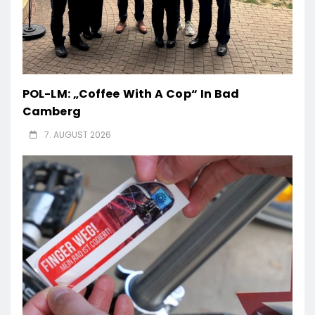
POL-LM: „Coffee With A Cop“ In Bad
Camberg
7. AUGUST 2026