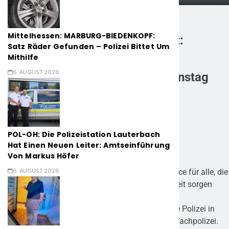
Mittelhessen: MARBURG-BIEDENKOPF:
POL-DA: Südhessen / Darmstadt:
Satz Räder Gefunden – Polizei Bittet Um
Wachpolizei sucht Verstärkung /
Mithilfe
6. AUGUST 2026
Einladung zum Berufsinformationstag
29. April 2026
POL-OH: Die Polizeistation Lauterbach
Hat Einen Neuen Leiter: Amtseinführung
Südhessen / Darmstadt (ots) –
Von Markus Höfer
6. AUGUST 2026
Das Polizeipräsidium Südhessen bietet eine Chance für alle, die
Verantwortung übernehmen und aktiv für Sicherheit sorgen
möchten.
Zum Einstellungstermin 1. Oktober 2026 sucht die Polizei in
Südhessen engagierte Nachwuchskräfte für die Wachpolizei.