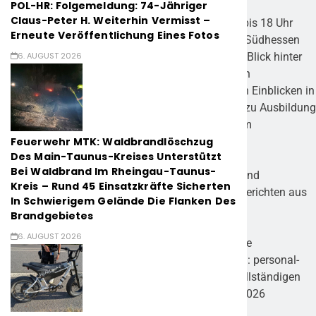
POL-HR: Folgemeldung: 74-Jähriger
Claus-Peter H. Weiterhin Vermisst –
Interessierte können am Mittwoch (13.5.) von 16 bis 18 Uhr
Erneute Veröffentlichung Eines Fotos
beim Berufsinformationstag im Polizeipräsidium Südhessen
6. AUGUST 2026
(Klappacher Straße 145, 64285 Darmstadt) einen Blick hinter
die Kulissen werfen. Dort erwartet die Besucher ein
abwechslungsreiches Programm. Von detaillierten Einblicken in
die vielfältigen Aufgaben über umfassende Infos zu Ausbildung
und Verdienst, bis hin zu praxisnahen Stationen im
Feuerwehr MTK: Waldbrandlöschzug
Einsatztraining und Gewahrsam.
Des Main-Taunus-Kreises Unterstützt
Bei Waldbrand Im Rheingau-Taunus-
Als weiteres Highlight stehen Wachpolizistinnen und
Kreis – Rund 45 Einsatzkräfte Sicherten
Wachpolizisten persönlich für Fragen bereit und berichten aus
In Schwierigem Gelände Die Flanken Des
erster Hand von ihrem Berufsalltag.
Brandgebietes
6. AUGUST 2026
Für die Teilnahme an der Infoveranstaltung ist eine
verbindliche, schriftliche Anmeldung per E-Mail an:
personal-
v33.ppsh@polizei.hessen.de
unter Angabe des vollständigen
Namens und des Geburtsdatums bis zum 12.05.2026
erforderlich.