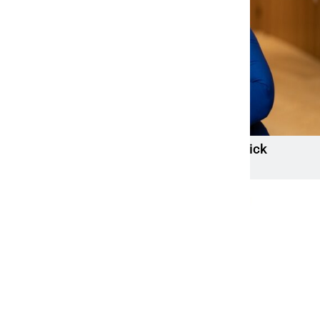
Mandy Schwerendt wird CCO von LichtBlick
13. April 2026