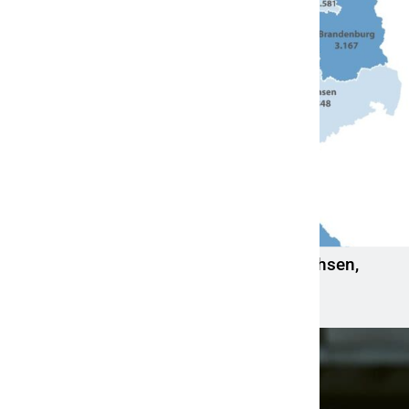
Strom: Höchster Verbrauch in Niedersachsen,
niedrigster in Berlin
7. April 2022