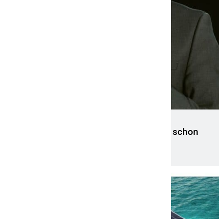
Neue Studie zu Hochstapler:innen und
Schwindler:innen: Jede:r dritte Deutsche schon
einmal von privatem Betrug betroffen
7. April 2022