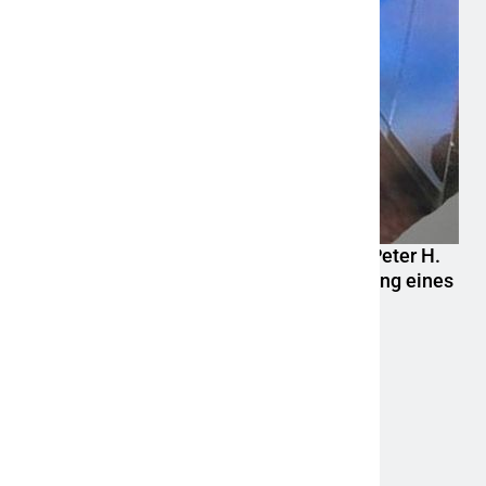
POL-HR: Folgemeldung: 74-jähriger Claus-Peter H.
weiterhin vermisst – Erneute Veröffentlichung eines
Fotos
6. August 2026
Aktuelle News