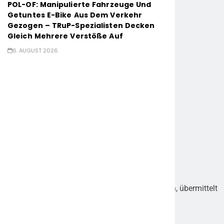
POL-OF: Manipulierte Fahrzeuge Und
Getuntes E-Bike Aus Dem Verkehr
Rückfragen bitte an:
Gezogen – TRuP-Spezialisten Decken
Gleich Mehrere Verstöße Auf
Polizeipräsidium Südhessen
6. AUGUST 2026
Pressestelle
Klappacher Straße 145
64285 Darmstadt
Sebastian Trapmann
Telefon: 06151 / 969 – 13001
Mobil: 0173 / 659 6516
https://www.polizei.hessen.de/
Pressestelle (zentrale Erreichbarkeit):
Telefon: 06151 / 969 – 13500
E-Mail:
pressestelle.ppsh@polizei.hessen.de
Original-Content von: Polizeipräsidium Südhessen, übermittelt
durch news aktuell
Quelle:
ots