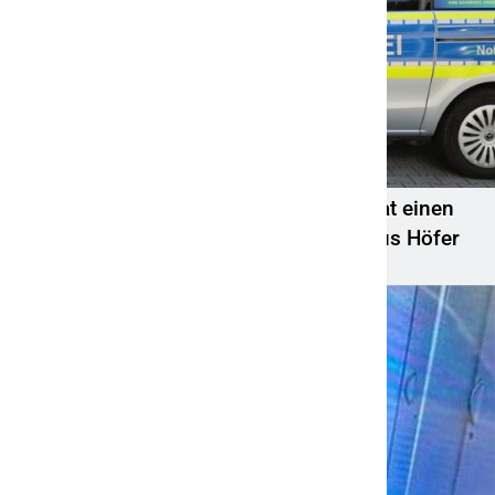
POL-OH: Die Polizeistation Lauterbach hat einen
neuen Leiter: Amtseinführung von Markus Höfer
6. August 2026