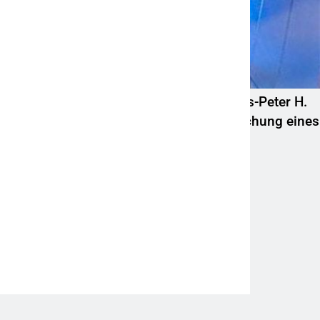
POL-HR: Folgemeldung: 74-jähriger Claus-Peter H.
weiterhin vermisst – Erneute Veröffentlichung eines
Fotos
6. August 2026
@ Frankfurter Umschau
Impressum
Datenschutz
Werbung