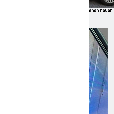
POL-OH: Die Polizeistation Lauterbach hat einen neuen
Leiter: Amtseinführung von Markus Höfer
6. August 2026