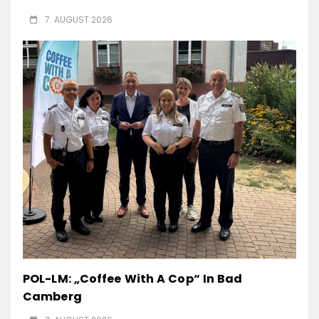
7. AUGUST 2026
POL-LM: „Coffee With A Cop“ In Bad
Camberg