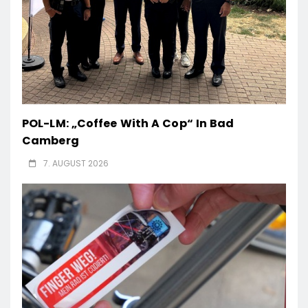
POL-LM: „Coffee With A Cop“ In Bad
Camberg
7. AUGUST 2026