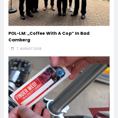
POL-LM: „Coffee With A Cop“ In Bad
Camberg
7. AUGUST 2026