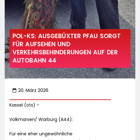
POL-KS: AUSGEBÜXTER PFAU SORGT
FÜR AUFSEHEN UND
VERKEHRSBEHINDERUNGEN AUF DER
AUTOBAHN 44
20. März 2026
Kassel (ots) –
Volkmarsen/ Warburg (A44):
Für eine eher ungewöhnliche