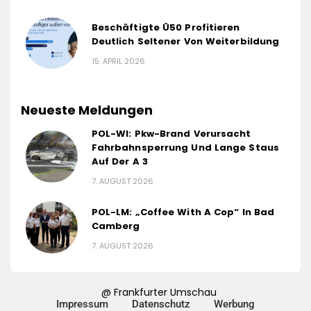
Beschäftigte Ü50 Profitieren
Deutlich Seltener Von Weiterbildung
15. APRIL 2026
Neueste Meldungen
POL-WI: Pkw-Brand Verursacht
Fahrbahnsperrung Und Lange Staus
Auf Der A 3
7. AUGUST 2026
POL-LM: „Coffee With A Cop“ In Bad
Camberg
7. AUGUST 2026
@ Frankfurter Umschau
Impressum
Datenschutz
Werbung