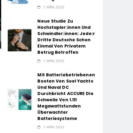
7. APRIL 2022
Neue Studie Zu
Hochstapler:innen Und
Schwindler:innen: Jede:r
Dritte Deutsche Schon
Einmal Von Privatem
Betrug Betroffen
7. APRIL 2022
Mit Batteriebetriebenen
Booten Von Soel Yachts
Und Naval DC
Durchbricht ACCURE Die
Schwelle Von 1.111
Megawattstunden
Überwachter
Batteriesysteme
7. APRIL 2022