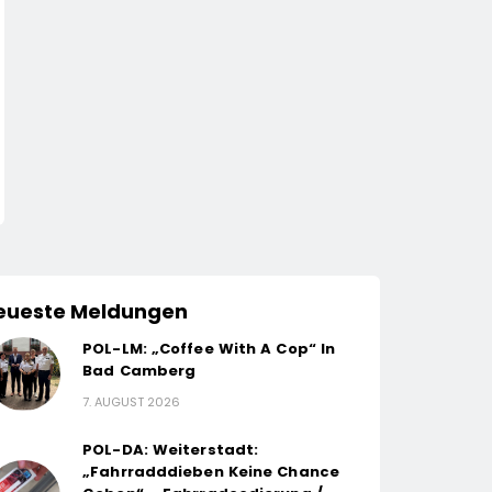
eueste Meldungen
POL-LM: „Coffee With A Cop“ In
Bad Camberg
7. AUGUST 2026
POL-DA: Weiterstadt:
„Fahrradddieben Keine Chance