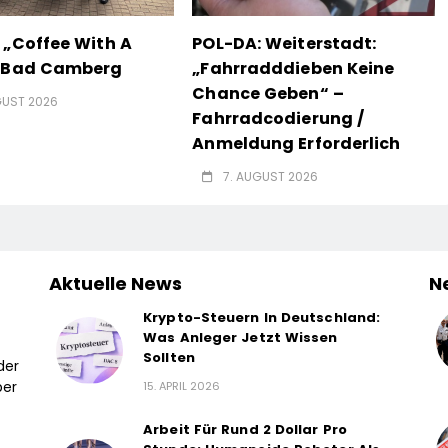
 „Coffee With A
POL-DA: Weiterstadt:
n Bad Camberg
„Fahrradddieben Keine
Chance Geben“ –
GUST 2026
Fahrradcodierung /
Anmeldung Erforderlich
7. AUGUST 2026
Aktuelle News
N
Krypto-Steuern In Deutschland:
Was Anleger Jetzt Wissen
Sollten
der
ber
15. APRIL 2026
Arbeit Für Rund 2 Dollar Pro