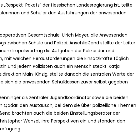
es „Respekt-Pakets“ der Hessischen Landesregierung ist, teilte
chülerinnen und Schüler den Ausführungen der anwesenden
kooperativen Gesamtschule, Ulrich Mayer, alle Anwesenden
s zwischen Schule und Polizei. Anschließend stellte der Leiter
in einem Impulsvortrag die Aufgaben der Polizei dar und
n, mit welchen Herausforderungen die Einsatzkräfte täglich
istin und jedem Polizisten auch ein Mensch steckt. Katja
idirektion Main-Kinzig, stellte danach die zentralen Werte der
 die sich die anwesenden Schulklassen zuvor selbst gegeben
enninger als zentraler Jugendkoordinator sowie die beiden
im Qadari den Austausch, bei dem sie über polizeiliche Themen
ießend brachten auch die beiden Einstellungsberater der
Christopher Wenzel, ihre Perspektiven ein und standen den
Verfügung.