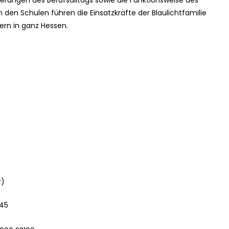
derungen des Berufsalltags sowie die Funktionsweise des
 den Schulen führen die Einsatzkräfte der Blaulichtfamilie
rn in ganz Hessen.
r)
745