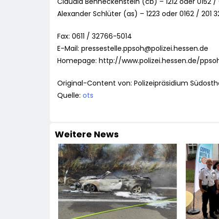
Claudia Benneckenstein (cb) – 1212 oder 0152 /
Alexander Schlüter (as) – 1223 oder 0162 / 201 
Fax: 0611 / 32766-5014
E-Mail:
pressestelle.ppsoh@polizei.hessen.de
Homepage: http://www.polizei.hessen.de/ppso
Original-Content von: Polizeipräsidium Südosth
Quelle:
ots
Weitere News