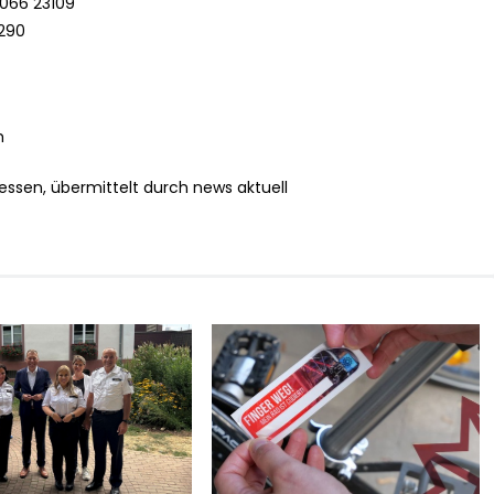
 066 23109
3290
h
essen, übermittelt durch news aktuell