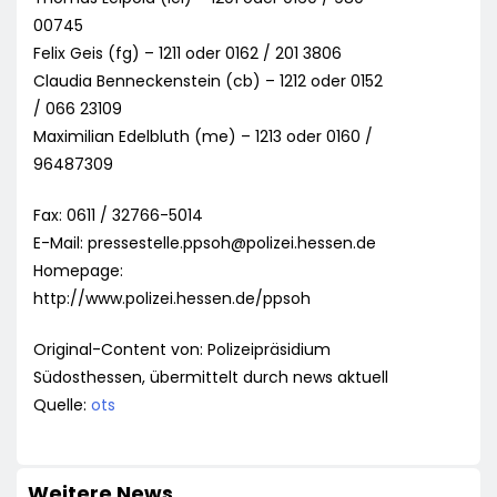
00745
Felix Geis (fg) – 1211 oder 0162 / 201 3806
Claudia Benneckenstein (cb) – 1212 oder 0152
/ 066 23109
Maximilian Edelbluth (me) – 1213 oder 0160 /
96487309
Fax: 0611 / 32766-5014
E-Mail:
pressestelle.ppsoh@polizei.hessen.de
Homepage:
http://www.polizei.hessen.de/ppsoh
Original-Content von: Polizeipräsidium
Südosthessen, übermittelt durch news aktuell
Quelle:
ots
Weitere News