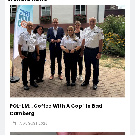
POL-LM: „Coffee With A Cop“ In Bad
Camberg
7. AUGUST 2026