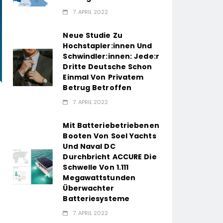
7. APRIL 2022
Neue Studie Zu
Hochstapler:innen Und
Schwindler:innen: Jede:r
Dritte Deutsche Schon
Einmal Von Privatem
Betrug Betroffen
7. APRIL 2022
Mit Batteriebetriebenen
Booten Von Soel Yachts
Und Naval DC
Durchbricht ACCURE Die
Schwelle Von 1.111
Megawattstunden
Überwachter
Batteriesysteme
7. APRIL 2022