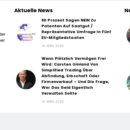
Aktuelle News
N
80 Prozent Sagen NEIN Zu
Patenten Auf Saatgut /
Repräsentative Umfrage In Fünf
der
EU-Mitgliedstaaten
ber
14. APRIL 2026
Wenn Plötzlich Vermögen Frei
Wird: Carsten Umland Von
Simplified Trading Über
Abfindung, Erbschaft Oder
Firmenverkauf – Und Die Frage,
Wer Das Geld Eigentlich
Verwalten Sollte
14. APRIL 2026