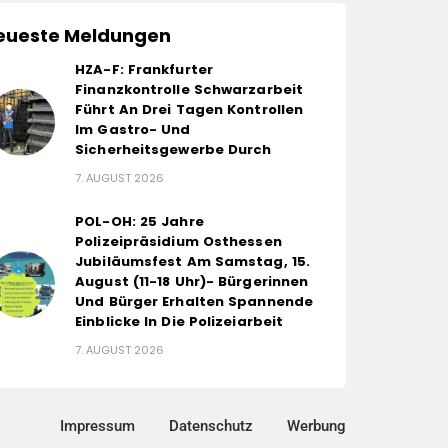
eueste Meldungen
HZA-F: Frankfurter
Finanzkontrolle Schwarzarbeit
Führt An Drei Tagen Kontrollen
Im Gastro- Und
Sicherheitsgewerbe Durch
7. AUGUST 2026
POL-OH: 25 Jahre
Polizeipräsidium Osthessen
Jubiläumsfest Am Samstag, 15.
August (11-18 Uhr)- Bürgerinnen
Und Bürger Erhalten Spannende
Einblicke In Die Polizeiarbeit
7. AUGUST 2026
Impressum
Datenschutz
Werbung