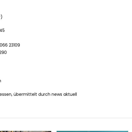
r)
745
 066 23109
3290
h
essen, übermittelt durch news aktuell