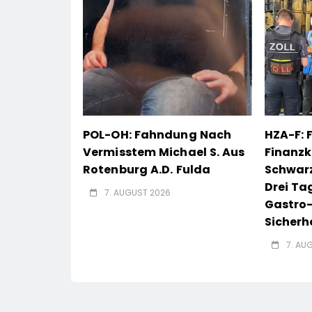
POL-OH: Fahndung Nach
HZA-F: 
Vermisstem Michael S. Aus
Finanzk
Rotenburg A.d. Fulda
Schwarz
Drei Ta
7. AUGUST 2026
Gastro
Sicherh
7. AU