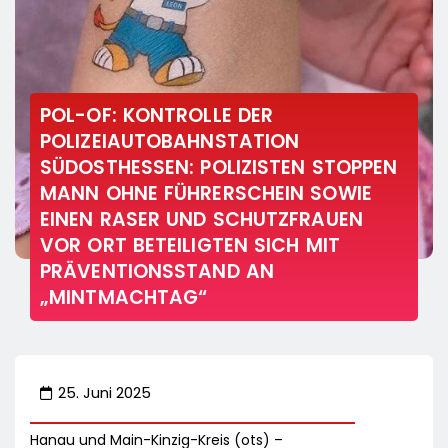
POL-OF: KONTROLLE DER
POLIZEIAUTOBAHNSTATION
SÜDOSTHESSEN: POLIZISTEN STOPPEN
MANN OHNE FÜHRERSCHEIN SOWIE
EINEN RASER UND SCHUTZFRAUEN
VOR ORT BETEILIGTEN SICH MIT
PRÄVENTIONSSTAND AN
„MINTMACHTAG“
25. Juni 2025
Hanau und Main-Kinzig-Kreis (ots) –