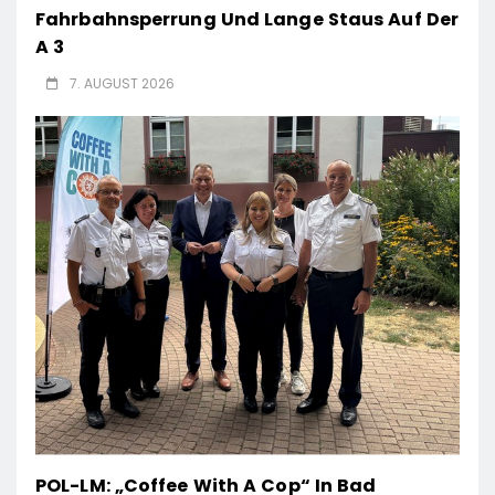
Fahrbahnsperrung Und Lange Staus Auf Der
A 3
7. AUGUST 2026
POL-LM: „Coffee With A Cop“ In Bad