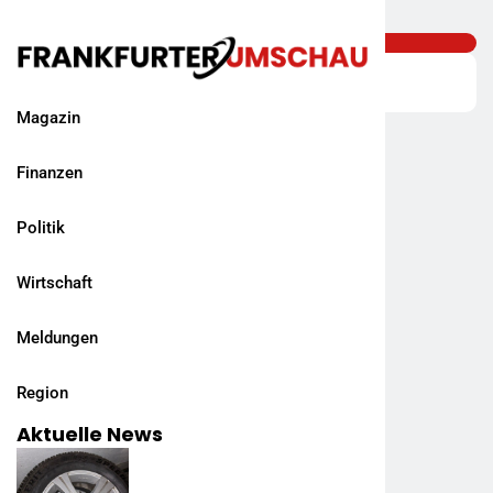
Magazin
Finanzen
Politik
Wirtschaft
Meldungen
Region
Aktuelle News