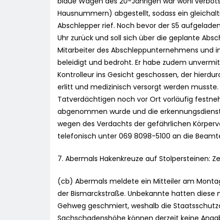
blaue Wagen des 20-Jährigen war wohl verbotsw
Hausnummern) abgestellt, sodass ein gleichal
Abschlepper rief. Noch bevor der S5 aufgelad
Uhr zurück und soll sich über die geplante Abs
Mitarbeiter des Abschleppunternehmens und i
beleidigt und bedroht. Er habe zudem unvermit
Kontrolleur ins Gesicht geschossen, der hierdu
erlitt und medizinisch versorgt werden musste
Tatverdächtigen noch vor Ort vorläufig festneh
abgenommen wurde und die erkennungsdienstl
wegen des Verdachts der gefährlichen Körperve
telefonisch unter 069 8098-5100 an die Beamte
7. Abermals Hakenkreuze auf Stolpersteinen: 
(cb) Abermals meldete ein Mitteiler am Montag
der Bismarckstraße. Unbekannte hatten diese m
Gehweg geschmiert, weshalb die Staatsschutz
Sachschadenshöhe können derzeit keine Anga