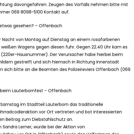
ichtung davongefahren. Zeugen des Vorfalls nehmen bitte mit
mer 069 8098-5100 Kontakt auf.
t etwas gesehen? – Offenbach
r Nacht von Montag auf Dienstag an einem rosafarbenen
 weißen Wagens gegen diesen fuhr. Gegen 22.40 Uhr kam es
aße (220er-Hausnummer). Der Verursacher habe hierbei beim
dern gestreift und sich hiernach in Richtung Innenstadt
ich bitte an die Beamten des Polizeireviers Offenbach (069
 beim Lauterbornfest – Offenbach
mstag im Stadtteil Lauterborn das traditionelle
Fahrradcodieraktion vor Ort vertreten und bot interessierten
en Beitrag zum Diebstahlschutz an.
n Sandra Lerner, wurde bei der Aktion von