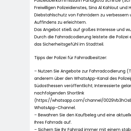
Polizeioberkommissarin Panagiota Schinze (Sch
Freiwilligen Polizeidienstes, Sina Al Kahlout und
Diebstahlschutz von Fahrrädern zu verbessern 
Auffindens zu erleichtern.
Das Angebot stieß auf großes Interesse und 
Durch die Fahrradcodierung leistete die Polizei
das Sicherheitsgefühl im Stadtteil.
Tipps der Polizei für Fahrradbesitzer:
– Nutzen Sie Angebote zur Fahrradcodierung (
anderem über den WhatsApp-Kanal des Polizei
Südosthessen veröffentlicht; Interessierte gel
nachfolgenden Shortlink
(https://whatsapp.com/channel/0029Vb3hOs
WhatsApp-Channel.
– Bewahren Sie den Kaufbeleg und eine aktuel
Ihres Fahrrads auf.
– Sichern Sie Ihr Fahrrad immer mit einem stabi