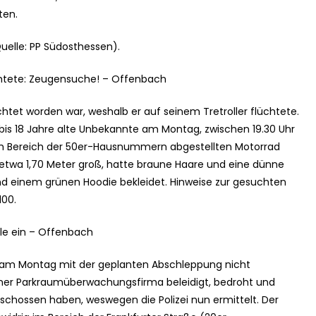
ten.
Quelle: PP Südosthessen).
üchtete: Zeugensuche! – Offenbach
htet worden war, weshalb er auf seinem Tretroller flüchtete.
 bis 18 Jahre alte Unbekannte am Montag, zwischen 19.30 Uhr
 im Bereich der 50er-Hausnummern abgestellten Motorrad
 etwa 1,70 Meter groß, hatte braune Haare und eine dünne
und einem grünen Hoodie bekleidet. Hinweise zur gesuchten
100.
ole ein – Offenbach
di am Montag mit der geplanten Abschleppung nicht
 einer Parkraumüberwachungsfirma beleidigt, bedroht und
geschossen haben, weswegen die Polizei nun ermittelt. Der