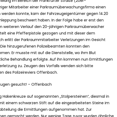
idrig im Bereich der Frankfurter Straße (20er-
triger Mitarbeiter einer Parkraumüberwachungsfirma einen
en werden konnte, kam der Fahrzeugeigentümer gegen 14.20
chleppung beschwert haben. In der Folge habe er erst den
m weiteren Verlauf den 20-jährigen Parkraumüberwacher
telt eine Pfefferpistole gezogen und mit dieser dem
rch erlitt der Parkraummitarbeiter Verletzungen im Gesicht
. Die hinzugerufenen Polizeibeamten konnten den
men. Er musste mit auf die Dienststelle, wo ihm Blut
iche Behandlung erfolgte. Auf ihn kommen nun Ermittlungen
rletzung zu. Zeugen des Vorfalls wenden sich bitte
n des Polizeireviers Offenbach.
Zeugen gesucht! – Offenbach
 Hakenkreuze auf sogenannten „Stolpersteinen“, diesmal in
it einem schwarzen Stift auf die eingearbeiteten Steine im
abteilung die Ermittlungen aufgenommen hat. Zur
ben gemacht werden. Nur wenige Tage zuvor wurden ähnliche