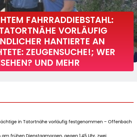
HTEM FAHRRADDIEBSTAHL:
 TATORTNÄHE VORLÄUFIG
NDLICHER HANTIERTE AN
TETE: ZEUGENSUCHE!; WER
GESEHEN? UND MEHR
rdächtige in Tatortnähe vorläufig festgenommen – Offenbach
am frühen Dienstagmorgen, gegen 1.45 Uhr, zwei