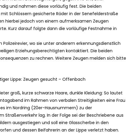
indig und nahmen diese vorläufig fest. Die beiden
 mit Schlössern gesicherte Räder in der Senefelderstraße
en hierbei jedoch von einem aufmerksamen Zeugen
erte. Kurz darauf folgte dann die vorläufige Festnahme in
lizeirevier, wo sie unter anderem erkennungsdienstlich
iligen Erziehungsberechtigten kontaktiert. Die beiden
Konsequenzen zu rechnen. Weitere Zeugen melden sich bitte
tiger Lippe: Zeugen gesucht – Offenbach
eter groß, kurze schwarze Haare, dunkle Kleidung: So lautet
ontagabend im Rahmen von verbalen Streitigkeiten eine Frau
am es im Nordring (20er-Hausnummern) zu der
 Straßenverkehr lag. In der Folge sei der Beschriebene aus
ern ausgestiegen und soll eine Glasscherbe in den
fen und dessen Beifahrerin an der Lippe verletzt haben.