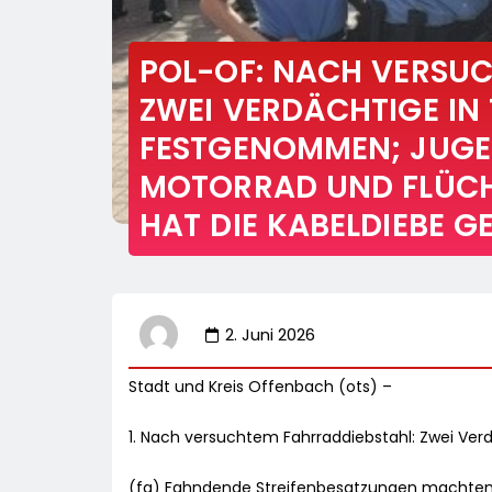
POL-OF: NACH VERSUC
ZWEI VERDÄCHTIGE IN
FESTGENOMMEN; JUGE
MOTORRAD UND FLÜCH
HAT DIE KABELDIEBE 
2. Juni 2026
Stadt und Kreis Offenbach (ots) –
1. Nach versuchtem Fahrraddiebstahl: Zwei Ve
(fg) Fahndende Streifenbesatzungen machten 