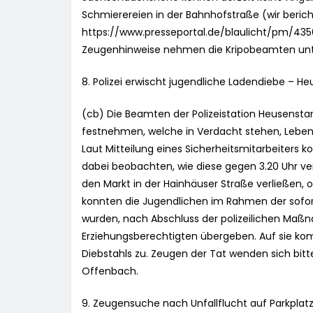
Schmierereien in der Bahnhofstraße (wir berich
https://www.presseportal.de/blaulicht/pm/43
Zeugenhinweise nehmen die Kripobeamten un
8. Polizei erwischt jugendliche Ladendiebe –
(cb) Die Beamten der Polizeistation Heusens
festnehmen, welche in Verdacht stehen, Leben
Laut Mitteilung eines Sicherheitsmitarbeiters k
dabei beobachten, wie diese gegen 3.20 Uhr v
den Markt in der Hainhäuser Straße verließen, 
konnten die Jugendlichen im Rahmen der sofort
wurden, nach Abschluss der polizeilichen Maßn
Erziehungsberechtigten übergeben. Auf sie ko
Diebstahls zu. Zeugen der Tat wenden sich bitt
Offenbach.
9. Zeugensuche nach Unfallflucht auf Parkpl