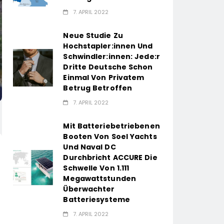
7. APRIL 2022
Neue Studie Zu
Hochstapler:innen Und
Schwindler:innen: Jede:r
Dritte Deutsche Schon
Einmal Von Privatem
Betrug Betroffen
7. APRIL 2022
Mit Batteriebetriebenen
Booten Von Soel Yachts
Und Naval DC
Durchbricht ACCURE Die
Schwelle Von 1.111
Megawattstunden
Überwachter
Batteriesysteme
7. APRIL 2022