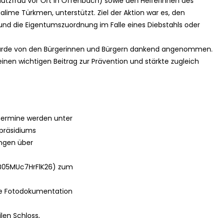
utzfrau vor Ort in Offenbach) sowie den Helferinnen des
 Halime Türkmen, unterstützt. Ziel der Aktion war es, den
und die Eigentumszuordnung im Falle eines Diebstahls oder
wurde von den Bürgerinnen und Bürgern dankend angenommen.
 einen wichtigen Beitrag zur Prävention und stärkte zugleich
Termine werden unter
präsidiums
angen über
B05MUc7HrFlK26) zum
le Fotodokumentation
len Schloss,