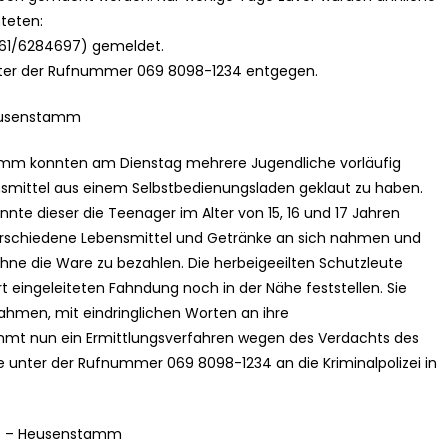
teten:
561/6284697) gemeldet.
ter der Rufnummer 069 8098-1234 entgegen.
 Heusenstamm
tamm konnten am Dienstag mehrere Jugendliche vorläufig
smittel aus einem Selbstbedienungsladen geklaut zu haben.
onnte dieser die Teenager im Alter von 15, 16 und 17 Jahren
erschiedene Lebensmittel und Getränke an sich nahmen und
ohne die Ware zu bezahlen. Die herbeigeeilten Schutzleute
 eingeleiteten Fahndung noch in der Nähe feststellen. Sie
ahmen, mit eindringlichen Worten an ihre
mmt nun ein Ermittlungsverfahren wegen des Verdachts des
e unter der Rufnummer 069 8098-1234 an die Kriminalpolizei in
atz – Heusenstamm