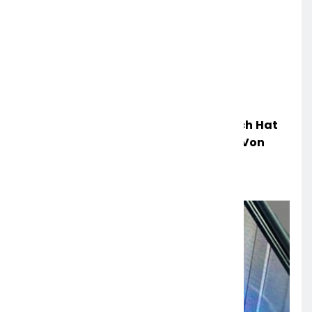
POL-OH: Die Polizeistation Lauterbach Hat
Einen Neuen Leiter: Amtseinführung Von
Markus Höfer
6. AUGUST 2026