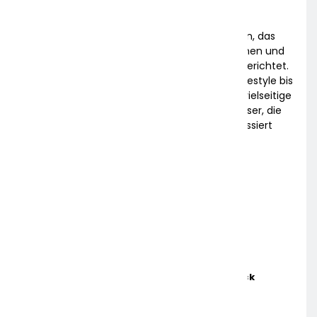
Frankfurter Umschau ist ein digitales Magazin, das
über aktuelle Nachrichten, spannende Themen und
Hintergründe aus Frankfurt und der Region berichtet.
Von Wirtschaft und Politik über Kultur und Lifestyle bis
hin zu lokalen Events – die Plattform bietet vielseitige
Einblicke und relevante Informationen für Leser, die
am Geschehen in der Mainmetropole interessiert
sind.
Aktuelle News
Mandy Schwerendt Wird CCO Von LichtBlick
13. APRIL 2026