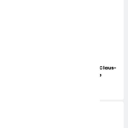
POL-HR: Folgemeldung: 74-Jähriger Claus-
Peter H. Weiterhin Vermisst – Erneute
Veröffentlichung Eines Fotos
6. AUGUST 2026
Aktuelle News