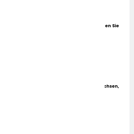
Jetzt Heißt Es Ruhe Bewahren! Das Sollten Sie
Bei Der Geldanlage Beachten
5. APRIL 2022
Strom: Höchster Verbrauch In Niedersachsen,
Niedrigster In Berlin
7. APRIL 2022