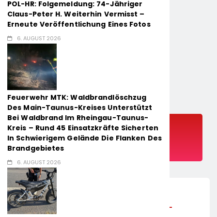
POL-HR: Folgemeldung: 74-Jähriger
Claus-Peter H. Weiterhin Vermisst –
Erneute Veröffentlichung Eines Fotos
6. AUGUST 2026
Feuerwehr MTK: Waldbrandlöschzug
Des Main-Taunus-Kreises Unterstützt
Bei Waldbrand Im Rheingau-Taunus-
POL-OF: OFFENE
Kreis – Rund 45 Einsatzkräfte Sicherten
BÜRGERSPRECHSTUNDE MIT DER
In Schwierigem Gelände Die Flanken Des
SCHUTZFRAU VOR ORT
Brandgebietes
6. AUGUST 2026
23. März 2026
Hainburg (ots) –