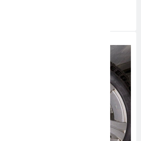
Südosthessen, übermittelt durch news aktuell
Quelle:
ots
Weitere News