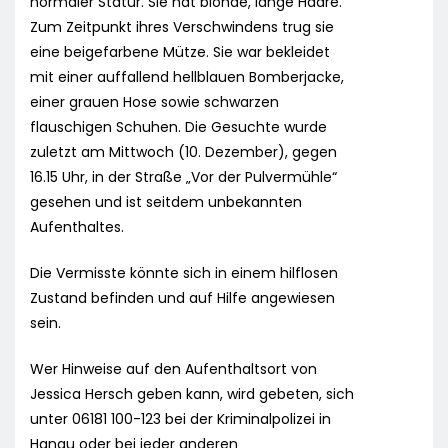
normaler Statur. Sie hat blonde, lange Haare.
Zum Zeitpunkt ihres Verschwindens trug sie
eine beigefarbene Mütze. Sie war bekleidet
mit einer auffallend hellblauen Bomberjacke,
einer grauen Hose sowie schwarzen
flauschigen Schuhen. Die Gesuchte wurde
zuletzt am Mittwoch (10. Dezember), gegen
16.15 Uhr, in der Straße „Vor der Pulvermühle“
gesehen und ist seitdem unbekannten
Aufenthaltes.
Die Vermisste könnte sich in einem hilflosen
Zustand befinden und auf Hilfe angewiesen
sein.
Wer Hinweise auf den Aufenthaltsort von
Jessica Hersch geben kann, wird gebeten, sich
unter 06181 100-123 bei der Kriminalpolizei in
Hanau oder bei jeder anderen