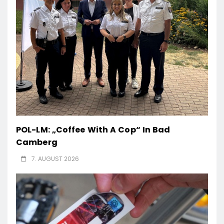
POL-LM: „Coffee With A Cop“ In Bad
Camberg
7. AUGUST 2026