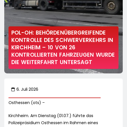
POL-OH: BEHÖRDENÜBERGREIFENDE
KONTROLLE DES SCHWERVERKEHRS IN
KIRCHHEIM – 10 VON 26
KONTROLLIERTEN FAHRZEUGEN WURDE
DIE WEITERFAHRT UNTERSAGT
6. Juli 2026
Osthessen (ots) –
Kirchheim. Am Dienstag (01.07.) führte das
Polizeipräsidium Osthessen im Rahmen eines