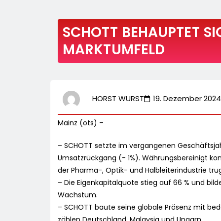
SCHOTT BEHAUPTET SI
MARKTUMFELD
HORST WURST
19. Dezember 2024
Mainz (ots) –
– SCHOTT setzte im vergangenen Geschäftsjahr
Umsatzrückgang (- 1%). Währungsbereinigt kon
der Pharma-, Optik- und Halbleiterindustrie tr
– Die Eigenkapitalquote stieg auf 66 % und bild
Wachstum.
– SCHOTT baute seine globale Präsenz mit bed
zählen Deutschland, Malaysia und Ungarn.