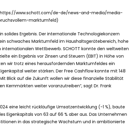
ad (https://www.schott.com/de-de/news-and-media/media-
pruchsvollem-marktumfeld)
n solides Ergebnis. Der internationale Technologiekonzern
 ein schwaches Marktumfeld im Haushaltsgerätebereich, hohe
 internationalen Wettbewerb. SCHOTT konnte den weltweiten
ielte ein Ergebnis vor Zinsen und Steuern (EBIT) in Höhe von
ten wir trotz eines herausfordernden Marktumfeldes ein
 Eigenkapital weiter stärken. Der Free Cashflow konnte mit 148
t Blick auf die Zukunft wollen wir diese finanzielle Stabilität
 Kernmärkten weiter voranzutreiben“, sagt Dr. Frank
24 eine leicht rückläufige Umsatzentwicklung (-1 %), baute
g des Eigenkapitals von 63 auf 66 % aber aus. Das Unternehmen
estitionen in das strategische Wachstum und in ambitionierte