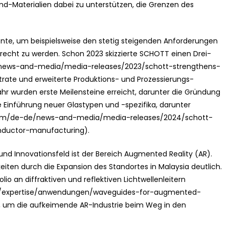
nd-Materialien dabei zu unterstützen, die Grenzen des
nente, um beispielsweise den stetig steigenden Anforderungen
recht zu werden. Schon 2023 skizzierte SCHOTT einen Drei-
/news-and-media/media-releases/2023/schott-strengthens-
trate und erweiterte Produktions- und Prozessierungs-
hr wurden erste Meilensteine erreicht, darunter die Gründung
die Einführung neuer Glastypen und -spezifika, darunter
.com/de-de/news-and-media/media-releases/2024/schott-
nductor-manufacturing).
nd Innovationsfeld ist der Bereich Augmented Reality (AR).
eiten durch die Expansion des Standortes in Malaysia deutlich.
io an diffraktiven und reflektiven Lichtwellenleitern
e/expertise/anwendungen/waveguides-for-augmented-
lt, um die aufkeimende AR-Industrie beim Weg in den