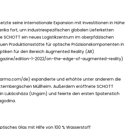
tzte seine internationale Expansion mit Investitionen in Höhe
rika fort, um industriespezifischen globalen Lieferketten
e SCHOTT ein neues Logistikzentrum im oberpfälzischen
neuen Produktionsstätte für optische Präzisionskomponenten in
ptiken für den Bereich Augmented Reality (AR)
gazine/edition-1-2022/on-the-edge-of-augmented-reality)
arma.com/de) expandierte und erhöhte unter anderem die
ürttembergischen Müllheim. Außerdem eröffnete SCHOTT
n Lukácsháza (Ungarn) und feierte den ersten Spatenstich
agodina.
tisches Glas mit Hilfe von 100 % Wasserstoff