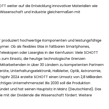
 weiter auf die Entwicklung innovativer Materialien wie
 Wissenschaft und Industrie gleichermaßen mit
.
T produziert hochwertige Komponenten und leistungsfähige
lymer. Ob als flexibles Glas in faltbaren Smartphones,
Teleskopen oder Laserglas in der Kernfusion: Viele SCHOTT
um Einsatz, die heutige technologische Grenzen
00 Mitarbeitenden in über 30 Ländern zu kompetenten Partnern
äte, Unterhaltungselektronik, Halbleiter, Optik, Astronomie,
tsjahr 2024 erzielte SCHOTT einen Umsatz von 2,8 Milliarden
chtiges Unternehmensziel: Bis 2030 soll die Produktion
ndet und hat seinen Hauptsitz in Mainz (Deutschland). Das
e mit der Dividende die Wissenschaft fördert. Weitere