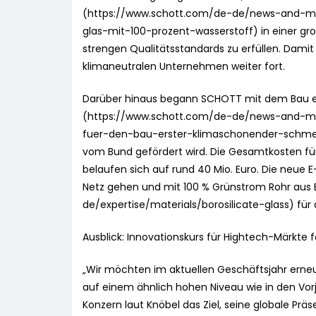
(https://www.schott.com/de-de/news-and-med
glas-mit-100-prozent-wasserstoff) in einer 
strengen Qualitätsstandards zu erfüllen. Dam
klimaneutralen Unternehmen weiter fort.
Darüber hinaus begann SCHOTT mit dem Bau ei
(https://www.schott.com/de-de/news-and-me
fuer-den-bau-erster-klimaschonender-schmelzw
vom Bund gefördert wird. Die Gesamtkosten f
belaufen sich auf rund 40 Mio. Euro. Die neue 
Netz gehen und mit 100 % Grünstrom Rohr aus 
de/expertise/materials/borosilicate-glass) für 
Ausblick: Innovationskurs für Hightech-Märkte 
„Wir möchten im aktuellen Geschäftsjahr erneu
auf einem ähnlich hohen Niveau wie in den Vor
Konzern laut Knöbel das Ziel, seine globale Prä