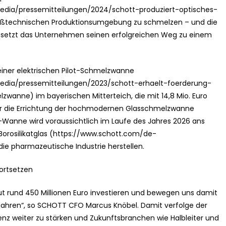
ia/pressemitteilungen/2024/schott-produziert-optisches-
großtechnischen Produktionsumgebung zu schmelzen – und die
it setzt das Unternehmen seinen erfolgreichen Weg zu einem
ner elektrischen Pilot-Schmelzwanne
dia/pressemitteilungen/2023/schott-erhaelt-foerderung-
anne) im bayerischen Mitterteich, die mit 14,8 Mio. Euro
ür die Errichtung der hochmodernen Glasschmelzwanne
E-Wanne wird voraussichtlich im Laufe des Jahres 2026 ans
Borosilikatglas (https://www.schott.com/de-
die pharmazeutische Industrie herstellen.
fortsetzen
t rund 450 Millionen Euro investieren und bewegen uns damit
jahren“, so SCHOTT CFO Marcus Knöbel. Damit verfolge der
senz weiter zu stärken und Zukunftsbranchen wie Halbleiter und