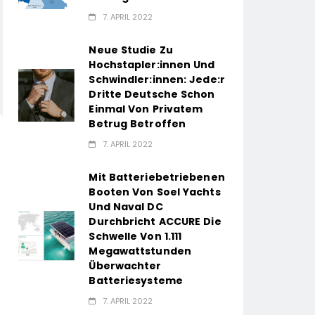
7. APRIL 2022
Neue Studie Zu
Hochstapler:innen Und
Schwindler:innen: Jede:r
Dritte Deutsche Schon
Einmal Von Privatem
Betrug Betroffen
7. APRIL 2022
Mit Batteriebetriebenen
Booten Von Soel Yachts
Und Naval DC
Durchbricht ACCURE Die
Schwelle Von 1.111
Megawattstunden
Überwachter
Batteriesysteme
7. APRIL 2022