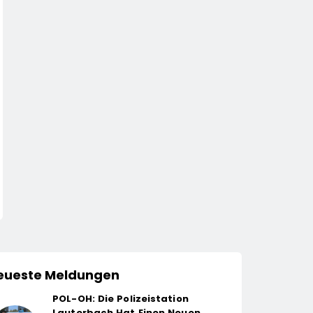
eueste Meldungen
POL-OH: Die Polizeistation
Lauterbach Hat Einen Neuen