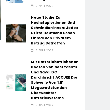
7. APRIL 2022
Neue Studie Zu
Hochstapler:innen Und
Schwindler:innen: Jede:r
Dritte Deutsche Schon
Einmal Von Privatem
Betrug Betroffen
7. APRIL 2022
Mit Batteriebetriebenen
Booten Von Soel Yachts
Und Naval DC
Durchbricht ACCURE Die
Schwelle Von 1.111
Megawattstunden
Überwachter
Batteriesysteme
7. APRIL 2022