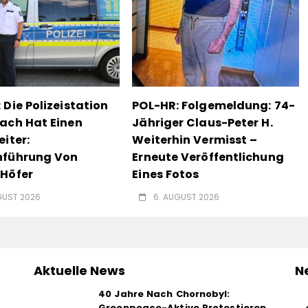
 Die Polizeistation
POL-HR: Folgemeldung: 74-
ach Hat Einen
Jähriger Claus-Peter H.
eiter:
Weiterhin Vermisst –
nführung Von
Erneute Veröffentlichung
Höfer
Eines Fotos
GUST 2026
6. AUGUST 2026
Aktuelle News
N
40 Jahre Nach Chornobyl:
Greenpeace-Aktive Protestieren