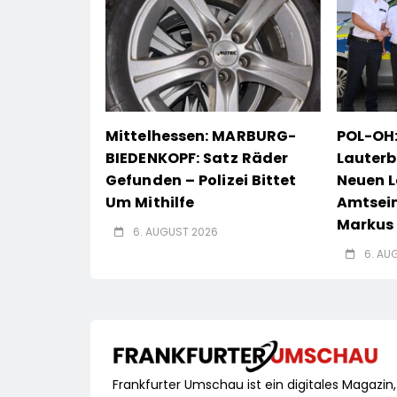
Mittelhessen: MARBURG-
POL-OH:
BIEDENKOPF: Satz Räder
Lauterb
Gefunden – Polizei Bittet
Neuen L
Um Mithilfe
Amtsei
Markus 
6. AUGUST 2026
6. AU
Frankfurter Umschau ist ein digitales Magazin,