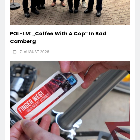
POL-LM: „Coffee With A Cop“ In Bad
Camberg
7. AUGUST 2026