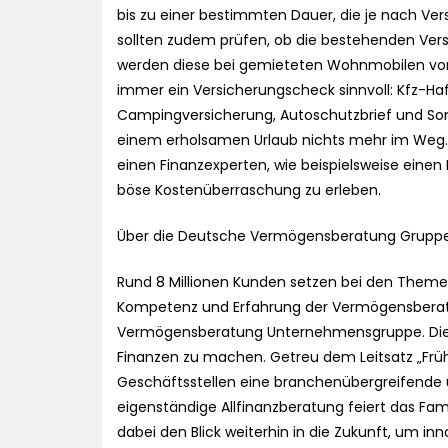
bis zu einer bestimmten Dauer, die je nach V
sollten zudem prüfen, ob die bestehenden Versich
werden diese bei gemieteten Wohnmobilen vom j
immer ein Versicherungscheck sinnvoll: Kfz-Haf
Campingversicherung, Autoschutzbrief und Son
einem erholsamen Urlaub nichts mehr im Weg. We
einen Finanzexperten, wie beispielsweise eine
böse Kostenüberraschung zu erleben.
Über die Deutsche Vermögensberatung Grupp
Rund 8 Millionen Kunden setzen bei den Theme
Kompetenz und Erfahrung der Vermögensbera
Vermögensberatung Unternehmensgruppe. Die F
Finanzen zu machen. Getreu dem Leitsatz „Frühe
Geschäftsstellen eine branchenübergreifende u
eigenständige Allfinanzberatung feiert das Fa
dabei den Blick weiterhin in die Zukunft, um 