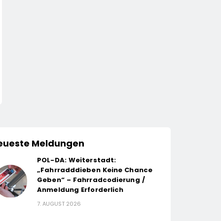
eueste Meldungen
POL-DA: Weiterstadt:
„Fahrradddieben Keine Chance
Geben“ – Fahrradcodierung /
Anmeldung Erforderlich
7. AUGUST 2026