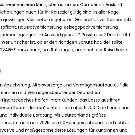
ersicherer variieren kann, übernommen. Camper im Ausland
erungen auch für ihr Reiseziel gültig sind. In aller Regel
eweiligen Vermieter angeboten. Generell ist vor Reiseantritt
tpflicht, Hausratversicherung, Reisegepäckversicherung,
derbedingungen im Ausland geprüft? Passt alles? Dann steht
r unsicher ist, ob er den richtigen Schutz hat, der sollte
n DVAG-Finanzcoach, um Rat fragen, um nach der Reise keine
e
n Absicherung, Altersvorsorge und Vermögensaufbau auf die
terinnen und Vermögensberater der Deutschen
inanzcoaches helfen ihren Kunden, das Beste aus ihren
r an Später denken“ bieten sie in über 5.200 Direktionen und
nd individuelle Beratung. Als Deutschlands größte
milienunternehmen 2025 sein 50-jähriges Jubiläum und richtet
innovative und maßgeschneiderte Lösungen für Kundinnen und