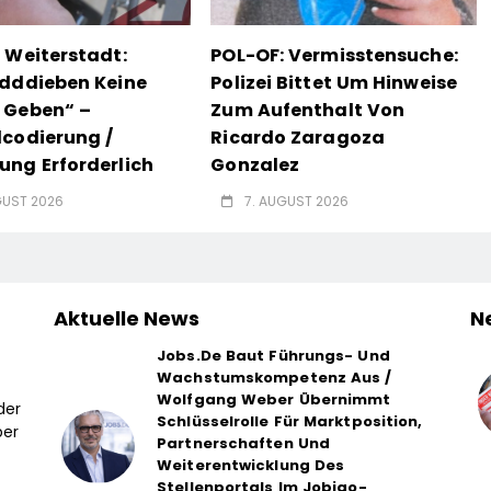
 Weiterstadt:
POL-OF: Vermisstensuche:
dddieben Keine
Polizei Bittet Um Hinweise
 Geben“ –
Zum Aufenthalt Von
codierung /
Ricardo Zaragoza
ng Erforderlich
Gonzalez
GUST 2026
7. AUGUST 2026
Aktuelle News
N
Jobs.de Baut Führungs- Und
Wachstumskompetenz Aus /
Wolfgang Weber Übernimmt
der
Schlüsselrolle Für Marktposition,
ber
Partnerschaften Und
Weiterentwicklung Des
Stellenportals Im Jobiqo-