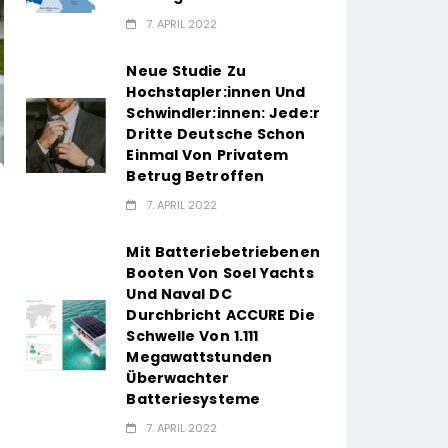
7. APRIL 2022
Neue Studie Zu
Hochstapler:innen Und
Schwindler:innen: Jede:r
Dritte Deutsche Schon
Einmal Von Privatem
Betrug Betroffen
7. APRIL 2022
Mit Batteriebetriebenen
Booten Von Soel Yachts
Und Naval DC
Durchbricht ACCURE Die
Schwelle Von 1.111
Megawattstunden
Überwachter
Batteriesysteme
7. APRIL 2022