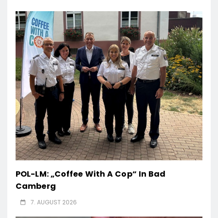
POL-LM: „Coffee With A Cop“ In Bad
Camberg
7. AUGUST 2026