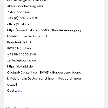
KVK Vermögenskonzepte eG
Alter Göbricher Weg 49a
75177 Pforzheim
+49 (0) 7231 589 8137
office@k-vk.de
https://www.k-vk.de—BVMID – Bundesvereinigung
Mittelstand in Deutschland
Rundfunkplatz 2
80335 München
+49 89 540 35 91-0
zentrale@bvmid.de
https://bvmid.de
Original-Content von: BVMID – Bundesvereinigung
Mittelstand in Deutschland, übermittelt durch news
aktuell
Quelle:
ots