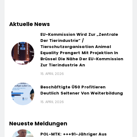
Aktuelle News
EU-Kommission Wird Zur „Zentrale
Der Tierindustrie“ /
Tierschutzorganisation Animal
Equality Prangert Mit Projektion In
Brüssel Die Nähe Der EU-Kommission
Zur Tierindustrie An
15. APRIL 2026
Beschäftigte Ü50 Profitieren
Deutlich Seltener Von Weiterbildung
15. APRIL 2026
Neueste Meldungen
POL-MTK: +++91-Jähriger Aus