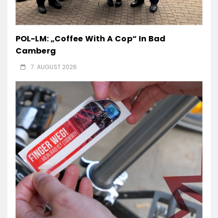
POL-LM: „Coffee With A Cop“ In Bad
Camberg
7. AUGUST 2026