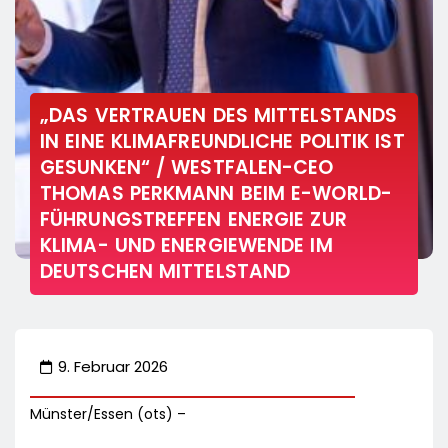
„DAS VERTRAUEN DES MITTELSTANDS
IN EINE KLIMAFREUNDLICHE POLITIK IST
GESUNKEN“ / WESTFALEN-CEO
THOMAS PERKMANN BEIM E-WORLD-
FÜHRUNGSTREFFEN ENERGIE ZUR
KLIMA- UND ENERGIEWENDE IM
DEUTSCHEN MITTELSTAND
9. Februar 2026
Münster/Essen (ots) –