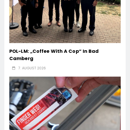
POL-LM: „Coffee With A Cop“ In Bad
Camberg
7. AUGUST 2026