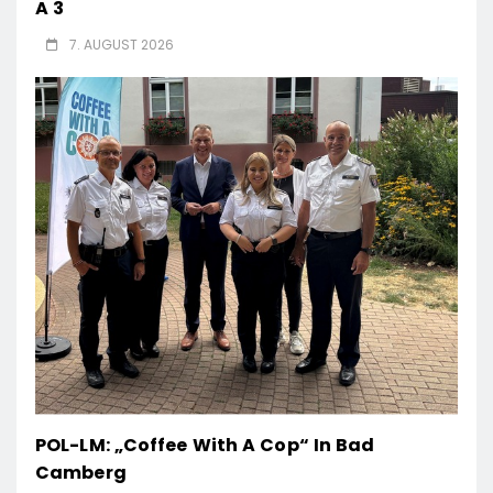
A 3
7. AUGUST 2026
POL-LM: „Coffee With A Cop“ In Bad
Camberg