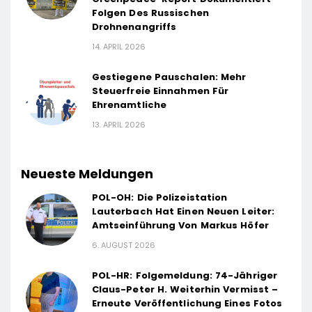
Folgen Des Russischen
Drohnenangriffs
14. APRIL 2026
Gestiegene Pauschalen: Mehr
Steuerfreie Einnahmen Für
Ehrenamtliche
13. APRIL 2026
Neueste Meldungen
POL-OH: Die Polizeistation
Lauterbach Hat Einen Neuen Leiter:
Amtseinführung Von Markus Höfer
6. AUGUST 2026
POL-HR: Folgemeldung: 74-Jähriger
Claus-Peter H. Weiterhin Vermisst –
Erneute Veröffentlichung Eines Fotos