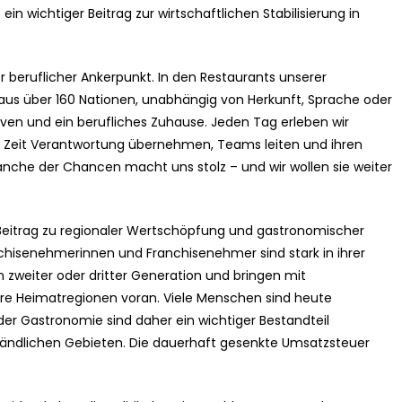
 ein wichtiger Beitrag zur wirtschaftlichen Stabilisierung in
r beruflicher Ankerpunkt. In den Restaurants unserer
aus über 160 Nationen, unabhängig von Herkunft, Sprache oder
iven und ein berufliches Zuhause. Jeden Tag erleben wir
r Zeit Verantwortung übernehmen, Teams leiten und ihren
ranche der Chancen macht uns stolz – und wir wollen sie weiter
 Beitrag zu regionaler Wertschöpfung und gastronomischer
anchisenehmerinnen und Franchisenehmer sind stark in ihrer
n zweiter oder dritter Generation und bringen mit
hre Heimatregionen voran. Viele Menschen sind heute
 der Gastronomie sind daher ein wichtiger Bestandteil
n ländlichen Gebieten. Die dauerhaft gesenkte Umsatzsteuer