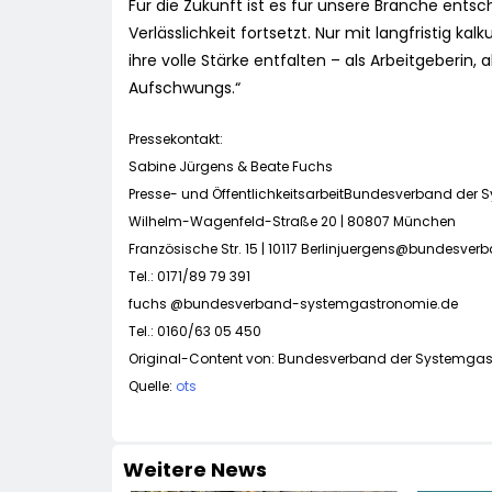
Für die Zukunft ist es für unsere Branche entsc
Verlässlichkeit fortsetzt. Nur mit langfristig
ihre volle Stärke entfalten – als Arbeitgeberin,
Aufschwungs.“
Pressekontakt:
Sabine Jürgens & Beate Fuchs
Presse- und ÖffentlichkeitsarbeitBundesverband der 
Wilhelm-Wagenfeld-Straße 20 | 80807 München
Französische Str. 15 | 10117
Berlinjuergens@bundesver
Tel.: 0171/89 79 391
fuchs @bundesverband-systemgastronomie.de
Tel.: 0160/63 05 450
Original-Content von: Bundesverband der Systemgastro
Quelle:
ots
Weitere News