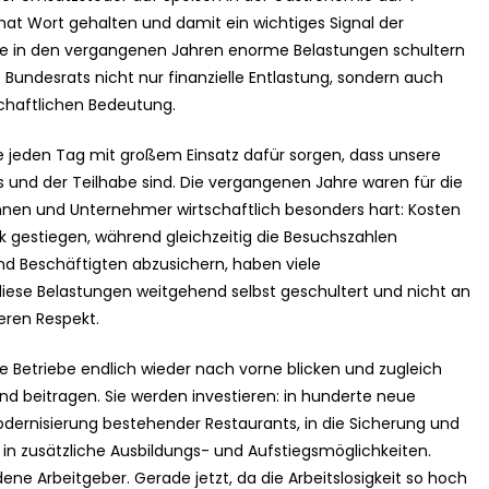
 hat Wort gehalten und damit ein wichtiges Signal der
 die in den vergangenen Jahren enorme Belastungen schultern
undesrats nicht nur finanzielle Entlastung, sondern auch
schaftlichen Bedeutung.
 jeden Tag mit großem Einsatz dafür sorgen, dass unsere
und der Teilhabe sind. Die vergangenen Jahre waren für die
nen und Unternehmer wirtschaftlich besonders hart: Kosten
rk gestiegen, während gleichzeitig die Besuchszahlen
und Beschäftigten abzusichern, haben viele
ese Belastungen weitgehend selbst geschultert und nicht an
eren Respekt.
e Betriebe endlich wieder nach vorne blicken und zugleich
and beitragen. Sie werden investieren: in hunderte neue
odernisierung bestehender Restaurants, in die Sicherung und
in zusätzliche Ausbildungs- und Aufstiegsmöglichkeiten.
ndene Arbeitgeber. Gerade jetzt, da die Arbeitslosigkeit so hoch