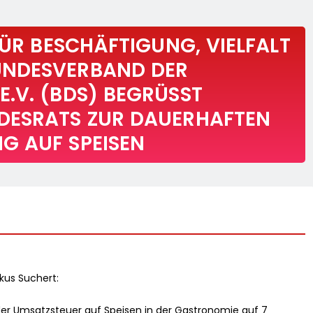
FÜR BESCHÄFTIGUNG, VIELFALT
UNDESVERBAND DER
V. (BDS) BEGRÜSST Z
SRATS ZUR DAUERHAFTEN U
 AUF SPEISEN
us Suchert:
der Umsatzsteuer auf Speisen in der Gastronomie auf 7