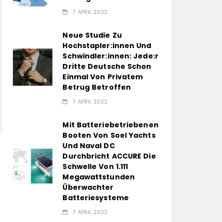
7. APRIL 2022
Neue Studie Zu
Hochstapler:innen Und
Schwindler:innen: Jede:r
Dritte Deutsche Schon
Einmal Von Privatem
Betrug Betroffen
7. APRIL 2022
Mit Batteriebetriebenen
Booten Von Soel Yachts
Und Naval DC
Durchbricht ACCURE Die
Schwelle Von 1.111
Megawattstunden
Überwachter
Batteriesysteme
7. APRIL 2022