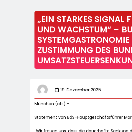
„EIN STARKES SIGNAL 
UND WACHSTUM“ – B
SYSTEMGASTRONOMIE E.
USTIMMUNG DES BUNDE
MSATZSTEUERSENKUNG
19. Dezember 2025
München (ots) –
Statement von BdS-Hauptgeschäftsführer Mark
„Wir freuen uns, dass die dauerhafte Senkung 