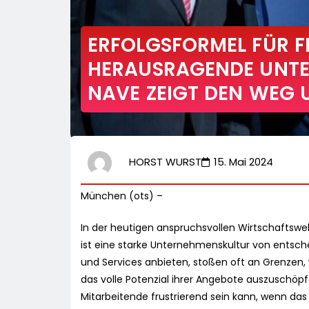
ERFOLGSFORMEL FÜR F
HERAUSRAGENDE UNT
NAVE ZEIGT DEN WEG 
HORST WURST
15. Mai 2024
München (ots) –
In der heutigen anspruchsvollen Wirtschaftswe
ist eine starke Unternehmenskultur von entsc
und Services anbieten, stoßen oft an Grenzen,
das volle Potenzial ihrer Angebote auszuschöpf
Mitarbeitende frustrierend sein kann, wenn das