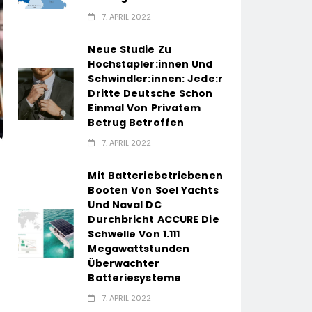
7. APRIL 2022
Neue Studie Zu
Hochstapler:innen Und
Schwindler:innen: Jede:r
Dritte Deutsche Schon
Einmal Von Privatem
Betrug Betroffen
7. APRIL 2022
Mit Batteriebetriebenen
Booten Von Soel Yachts
Und Naval DC
Durchbricht ACCURE Die
Schwelle Von 1.111
Megawattstunden
Überwachter
Batteriesysteme
7. APRIL 2022