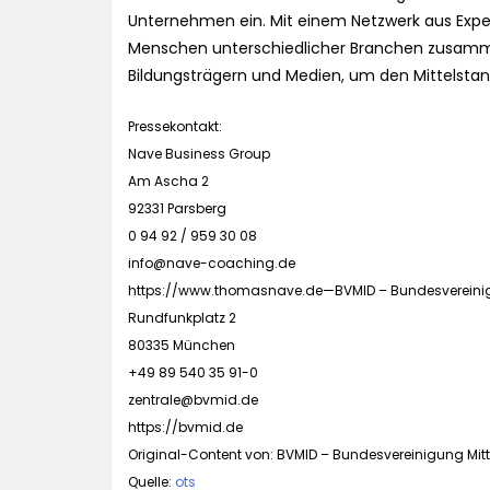
Unternehmen ein. Mit einem Netzwerk aus Exper
Menschen unterschiedlicher Branchen zusammen
Bildungsträgern und Medien, um den Mittelstand 
Pressekontakt:
Nave Business Group
Am Ascha 2
92331 Parsberg
0 94 92 / 959 30 08
info@nave-coaching.de
https://www.thomasnave.de—BVMID – Bundesvereinig
Rundfunkplatz 2
80335 München
+49 89 540 35 91-0
zentrale@bvmid.de
https://bvmid.de
Original-Content von: BVMID – Bundesvereinigung Mitte
Quelle:
ots