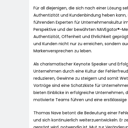
Für all diejenigen, die sich nach einer Lösung
Authentizität und Kundenbindung heben kann, i
führenden Experten für Unternehmenskultur im
Perspektive und der bewährten NAVEgator®-Meth
Authentizität, Offenheit und Ehrlichkeit geprä
und Kunden nicht nur zu erreichen, sondern au
Markenversprechen zu leben.
Als charismatischer Keynote Speaker und Erfo
Unternehmen durch eine Kultur der Fehlerfreudig
reduzieren, Gewinne zu steigern und somit Wet
Vorträge sind eine Schatzkiste für Unternehmer
bieten Einblicke in erfolgreiche Unternehmen,
motivierte Teams führen und eine erstklassige
Thomas Nave betont die Bedeutung einer Fehler
und sich kontinuierlich weiterzuentwickeln. Er z
geprägt wird, notwendig ist, Mut zur Veränder