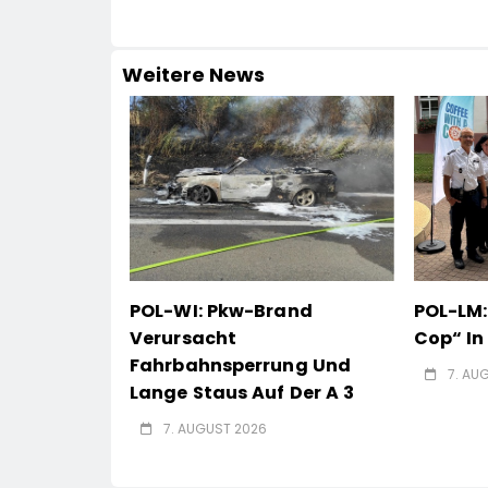
Weitere News
POL-WI: Pkw-Brand
POL-LM:
Verursacht
Cop“ I
Fahrbahnsperrung Und
7. AU
Lange Staus Auf Der A 3
7. AUGUST 2026