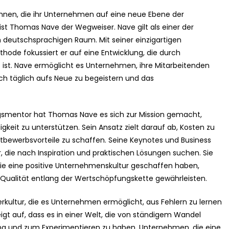
 sehnen, die ihr Unternehmen auf eine neue Ebene der
st Thomas Nave der Wegweiser. Nave gilt als einer der
 deutschsprachigen Raum. Mit seiner einzigartigen
ode fokussiert er auf eine Entwicklung, die durch
gt ist. Nave ermöglicht es Unternehmen, ihre Mitarbeitenden
ch täglich aufs Neue zu begeistern und das
lgsmentor hat Thomas Nave es sich zur Mission gemacht,
keit zu unterstützen. Sein Ansatz zielt darauf ab, Kosten zu
tbewerbsvorteile zu schaffen. Seine Keynotes und Business
, die nach Inspiration und praktischen Lösungen suchen. Sie
 die eine positive Unternehmenskultur geschaffen haben,
 Qualität entlang der Wertschöpfungskette gewährleisten.
kultur, die es Unternehmen ermöglicht, aus Fehlern zu lernen
eigt auf, dass es in einer Welt, die von ständigem Wandel
ung und zum Experimentieren zu haben. Unternehmen, die eine