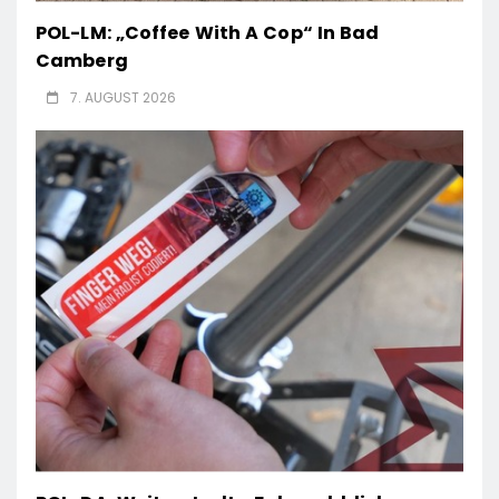
POL-LM: „Coffee With A Cop“ In Bad
Camberg
7. AUGUST 2026