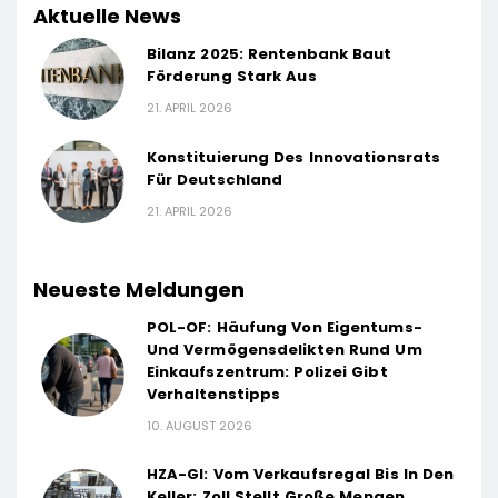
Aktuelle News
Bilanz 2025: Rentenbank Baut
Förderung Stark Aus
21. APRIL 2026
Konstituierung Des Innovationsrats
Für Deutschland
21. APRIL 2026
Neueste Meldungen
POL-OF: Häufung Von Eigentums-
Und Vermögensdelikten Rund Um
Einkaufszentrum: Polizei Gibt
Verhaltenstipps
10. AUGUST 2026
HZA-GI: Vom Verkaufsregal Bis In Den
Keller: Zoll Stellt Große Mengen