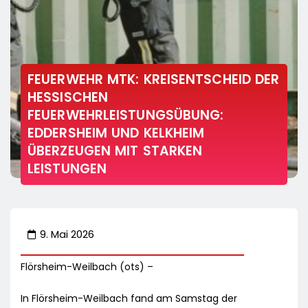
FEUERWEHR MTK: KREISENTSCHEID DER
HESSISCHEN
FEUERWEHRLEISTUNGSÜBUNG:
EDDERSHEIM UND KELKHEIM
ÜBERZEUGEN MIT STARKEN
LEISTUNGEN
9. Mai 2026
Flörsheim-Weilbach (ots) –
In Flörsheim-Weilbach fand am Samstag der