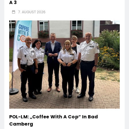
A 3
7. AUGUST 2026
POL-LM: „Coffee With A Cop“ In Bad
Camberg